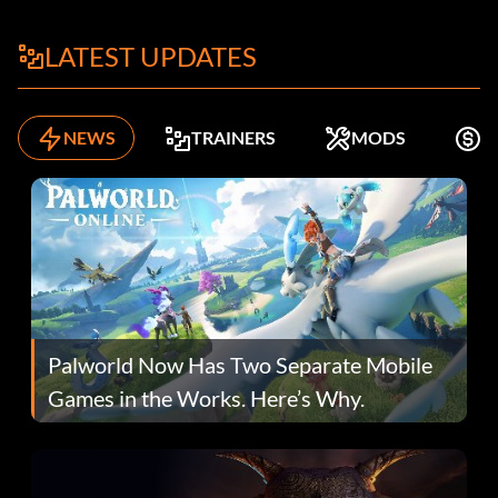
LATEST UPDATES
NEWS
TRAINERS
MODS
K
Palworld Now Has Two Separate Mobile
Games in the Works. Here’s Why.