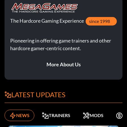
The Hardcore Gaming Experience
since 1998
Pioneering in offering game trainers and other
hardcore gamer-centric content.
More About Us
LATEST UPDATES
NEWS
TRAINERS
MODS
K