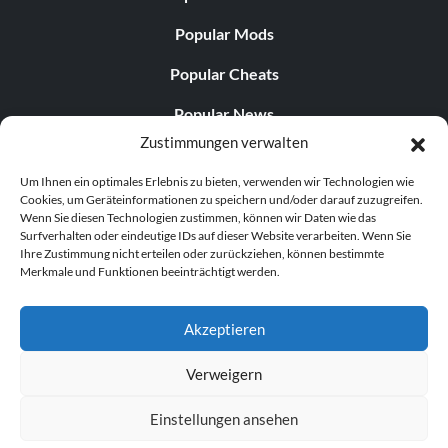
Popular Mods
Popular Cheats
Popular News
Zustimmungen verwalten
Popular Editorials
Um Ihnen ein optimales Erlebnis zu bieten, verwenden wir Technologien wie
Popular Free Games
Cookies, um Geräteinformationen zu speichern und/oder darauf zuzugreifen.
Wenn Sie diesen Technologien zustimmen, können wir Daten wie das
LATEST UPDATES
Surfverhalten oder eindeutige IDs auf dieser Website verarbeiten. Wenn Sie
Ihre Zustimmung nicht erteilen oder zurückziehen, können bestimmte
Merkmale und Funktionen beeinträchtigt werden.
Palworld Now Has Two Separate Mobile...
Akzeptieren
Verweigern
© 1998–2026 MegaGames.com All rights reserved
Einstellungen ansehen
Privacy Policy
Terms of Service
Manage Cookie