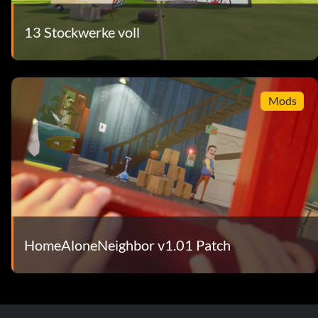
13 Stockwerke voll
Mods
HomeAloneNeighbor v1.01 Patch