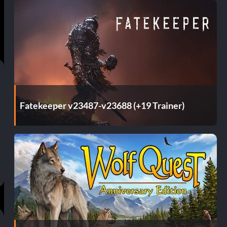
Fatekeeper v23487-v23688 (+19 Trainer)