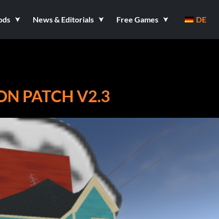
ods
News & Editorials
Free Games
DE
N PATCH V2.3