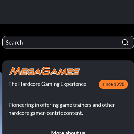
The Hardcore Gaming Experience
since 1998
Pioneering in offering game trainers and other
hardcore gamer-centric content.
More about us