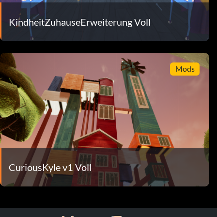
KindheitZuhauseErweiterung Voll
Mods
CuriousKyle v1 Voll