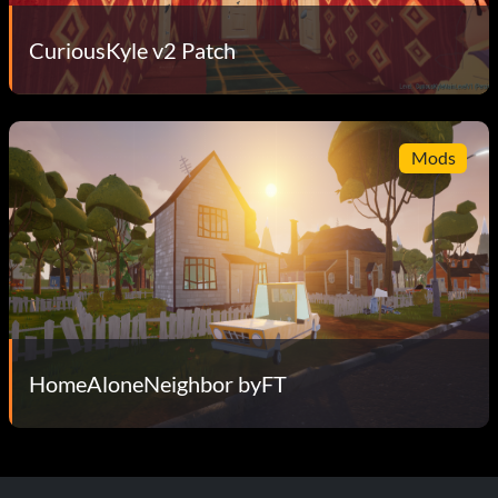
CuriousKyle v2 Patch
Mods
HomeAloneNeighbor byFT