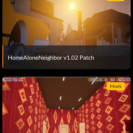
HomeAloneNeighbor v1.02 Patch
Mods