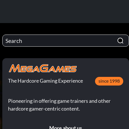
The Hardcore Gaming Experience
since 1998
Pioneering in offering game trainers and other
hardcore gamer-centric content.
More about us