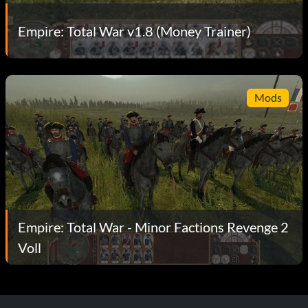
Empire: Total War v1.8 (Money Trainer)
Mods
Empire: Total War - Minor Factions Revenge 2
Voll