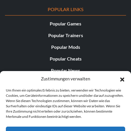
POPULAR LINKS
Popular Games
Popular Trainers
Popular Mods
Popular Cheats
Popular News
Zustimmungen verwalten
Popular Editorials
Um Ihnen ein optimales Erlebnis zu bieten, verwenden wir Technologien wie
Popular Free Games
Cookies, um Geräteinformationen zu speichern und/oder darauf zuzugreifen.
Wenn Sie diesen Technologien zustimmen, können wir Daten wie das
LATEST UPDATES
Surfverhalten oder eindeutige IDs auf dieser Website verarbeiten. Wenn Sie
Ihre Zustimmung nicht erteilen oder zurückziehen, können bestimmte
Merkmale und Funktionen beeinträchtigt werden.
Palworld hat nun zwei separate mobile...