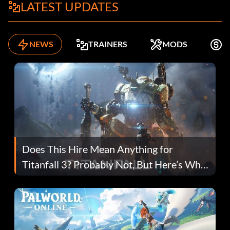
LATEST UPDATES
NEWS
TRAINERS
MODS
K
Does This Hire Mean Anything for
Titanfall 3? Probably Not, But Here’s Why
Fans Are Hopeful