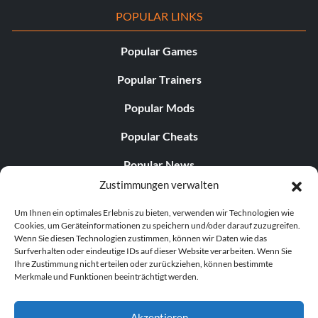
POPULAR LINKS
Popular Games
Popular Trainers
Popular Mods
Popular Cheats
Popular News
Zustimmungen verwalten
Popular Editorials
Um Ihnen ein optimales Erlebnis zu bieten, verwenden wir Technologien wie
Popular Free Games
Cookies, um Geräteinformationen zu speichern und/oder darauf zuzugreifen.
Wenn Sie diesen Technologien zustimmen, können wir Daten wie das
LATEST UPDATES
Surfverhalten oder eindeutige IDs auf dieser Website verarbeiten. Wenn Sie
Ihre Zustimmung nicht erteilen oder zurückziehen, können bestimmte
Merkmale und Funktionen beeinträchtigt werden.
Does This Hire Mean Anything for Tit...
Akzeptieren