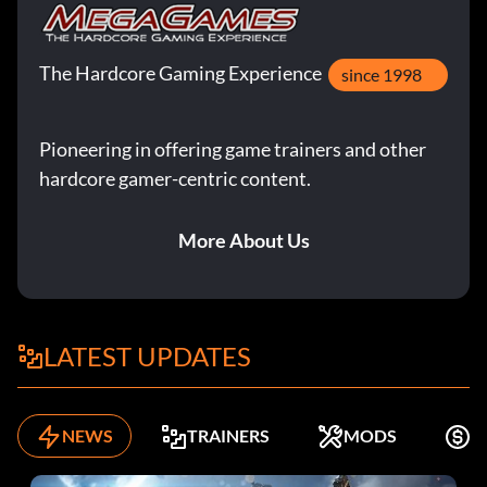
The Hardcore Gaming Experience
since 1998
Pioneering in offering game trainers and other
hardcore gamer-centric content.
More About Us
LATEST UPDATES
NEWS
TRAINERS
MODS
K