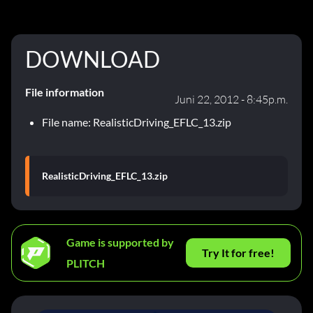
DOWNLOAD
File information
Juni 22, 2012 - 8:45p.m.
File name: RealisticDriving_EFLC_13.zip
RealisticDriving_EFLC_13.zip
Game is supported by
Try It for free!
PLITCH