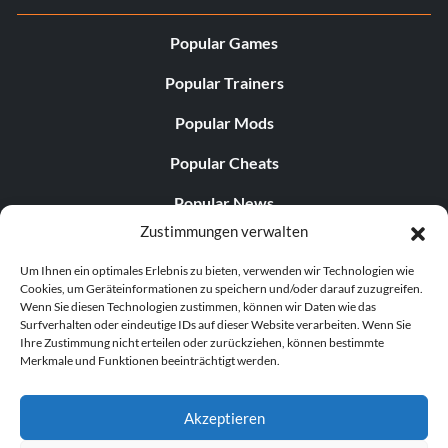
Popular Games
Popular Trainers
Popular Mods
Popular Cheats
Popular News
Zustimmungen verwalten
Popular Editorials
Um Ihnen ein optimales Erlebnis zu bieten, verwenden wir Technologien wie
Popular Free Games
Cookies, um Geräteinformationen zu speichern und/oder darauf zuzugreifen.
Wenn Sie diesen Technologien zustimmen, können wir Daten wie das
LATEST UPDATES
Surfverhalten oder eindeutige IDs auf dieser Website verarbeiten. Wenn Sie
Ihre Zustimmung nicht erteilen oder zurückziehen, können bestimmte
Merkmale und Funktionen beeinträchtigt werden.
Does This Hire Mean Anything for Tit...
Akzeptieren