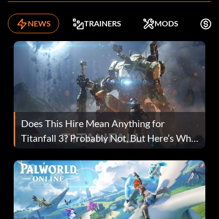
NEWS
TRAINERS
MODS
K
Does This Hire Mean Anything for
Titanfall 3? Probably Not, But Here’s Why
Fans Are Hopeful