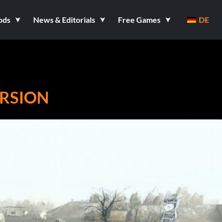
ods
News & Editorials
Free Games
DE
ERSION