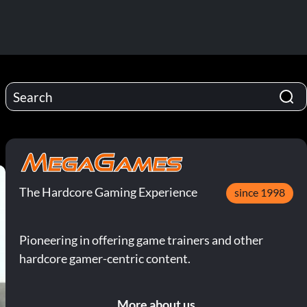
The Hardcore Gaming Experience
since 1998
Pioneering in offering game trainers and other
hardcore gamer-centric content.
More about us