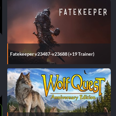
t
Fatekeeper v23487-v23688 (+19 Trainer)