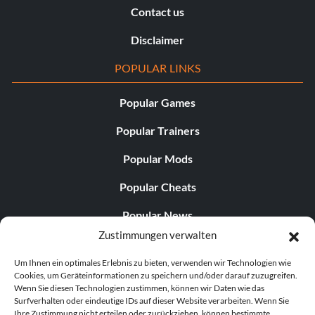
Contact us
Disclaimer
POPULAR LINKS
Popular Games
Popular Trainers
Popular Mods
Popular Cheats
Popular News
Zustimmungen verwalten
Popular Editorials
Um Ihnen ein optimales Erlebnis zu bieten, verwenden wir Technologien wie
Popular Free Games
Cookies, um Geräteinformationen zu speichern und/oder darauf zuzugreifen.
Wenn Sie diesen Technologien zustimmen, können wir Daten wie das
LATEST UPDATES
Surfverhalten oder eindeutige IDs auf dieser Website verarbeiten. Wenn Sie
Ihre Zustimmung nicht erteilen oder zurückziehen, können bestimmte