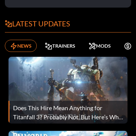
LATEST UPDATES
NEWS
TRAINERS
MODS
K
Does This Hire Mean Anything for
Titanfall 3? Probably Not, But Here’s Why
Fans Are Hopeful