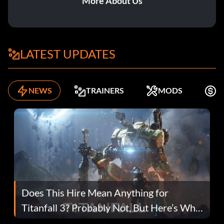
More About Us
LATEST UPDATES
NEWS
TRAINERS
MODS
K
Does This Hire Mean Anything for
Titanfall 3? Probably Not, But Here’s Why
Fans Are Hopeful