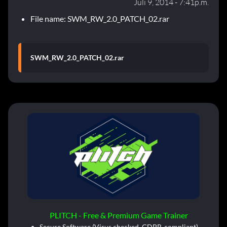
Juli 9, 2014 - 7:41p.m.
File name: SWM_RW_2.0_PATCH_02.rar
SWM_RW_2.0_PATCH_02.rar
PLITCH - Free & Premium Game Trainer
Secure Software (Virus checked, GDPR-compliant)