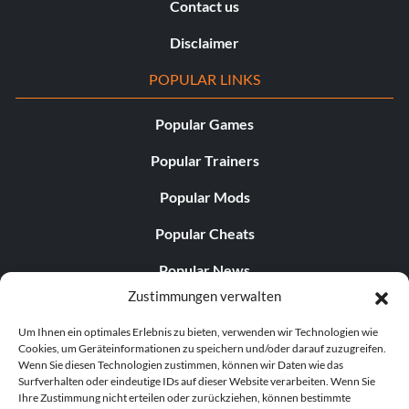
Contact us
Disclaimer
POPULAR LINKS
Popular Games
Popular Trainers
Popular Mods
Popular Cheats
Popular News
Zustimmungen verwalten
Popular Editorials
Um Ihnen ein optimales Erlebnis zu bieten, verwenden wir Technologien wie
Popular Free Games
Cookies, um Geräteinformationen zu speichern und/oder darauf zuzugreifen.
Wenn Sie diesen Technologien zustimmen, können wir Daten wie das
LATEST UPDATES
Surfverhalten oder eindeutige IDs auf dieser Website verarbeiten. Wenn Sie
Ihre Zustimmung nicht erteilen oder zurückziehen, können bestimmte