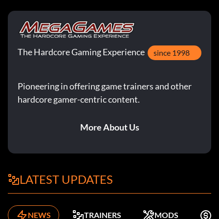
The Hardcore Gaming Experience
since 1998
Pioneering in offering game trainers and other
hardcore gamer-centric content.
More About Us
LATEST UPDATES
NEWS
TRAINERS
MODS
K