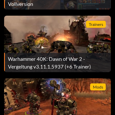
Vollversion
Trainers
Warhammer 40K: Dawn of War 2 -
Vergeltung v3.11.1.5937 (+6 Trainer)
Mods