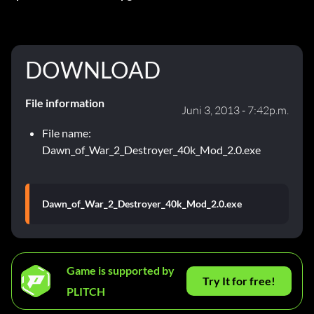
DOWNLOAD
File information
Juni 3, 2013 - 7:42p.m.
File name:
Dawn_of_War_2_Destroyer_40k_Mod_2.0.exe
Dawn_of_War_2_Destroyer_40k_Mod_2.0.exe
Game is supported by
Try It for free!
PLITCH