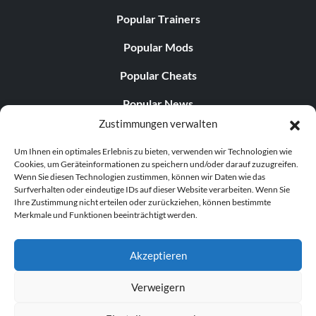
Popular Trainers
Popular Mods
Popular Cheats
Popular News
Zustimmungen verwalten
Popular Editorials
Um Ihnen ein optimales Erlebnis zu bieten, verwenden wir Technologien wie
Popular Free Games
Cookies, um Geräteinformationen zu speichern und/oder darauf zuzugreifen.
Wenn Sie diesen Technologien zustimmen, können wir Daten wie das
LATEST UPDATES
Surfverhalten oder eindeutige IDs auf dieser Website verarbeiten. Wenn Sie
Ihre Zustimmung nicht erteilen oder zurückziehen, können bestimmte
Merkmale und Funktionen beeinträchtigt werden.
Does This Hire Mean Anything for Tit...
Akzeptieren
Verweigern
© 1998–2026 MegaGames.com All rights reserved