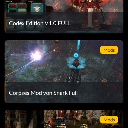
Codex Edition V1.0 FULL
Mods
Corpses Mod von Snark Full
Mods