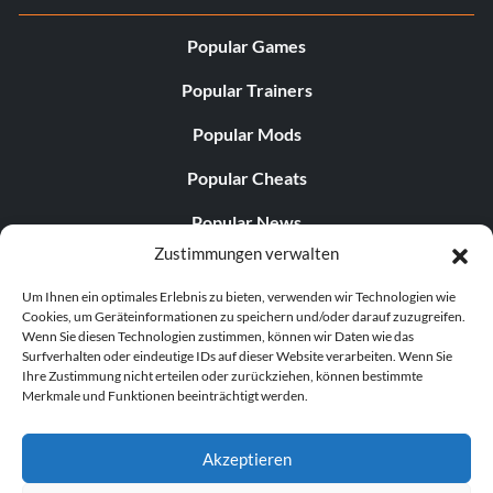
Popular Games
Popular Trainers
Popular Mods
Popular Cheats
Popular News
Zustimmungen verwalten
Popular Editorials
Um Ihnen ein optimales Erlebnis zu bieten, verwenden wir Technologien wie
Popular Free Games
Cookies, um Geräteinformationen zu speichern und/oder darauf zuzugreifen.
Wenn Sie diesen Technologien zustimmen, können wir Daten wie das
LATEST UPDATES
Surfverhalten oder eindeutige IDs auf dieser Website verarbeiten. Wenn Sie
Ihre Zustimmung nicht erteilen oder zurückziehen, können bestimmte
Merkmale und Funktionen beeinträchtigt werden.
Gothic 1 Remake Players Get a Long L...
Akzeptieren