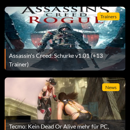
Trainers
Assassin's Creed: Schurke v1.01 (+13
Trainer)
News
Tecmo: Kein Dead Or Alive mehr für PC,