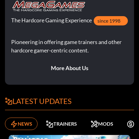
The Hardcore Gaming Experience
since 1998
Pioneering in offering game trainers and other
hardcore gamer-centric content.
More About Us
LATEST UPDATES
NEWS
TRAINERS
MODS
K