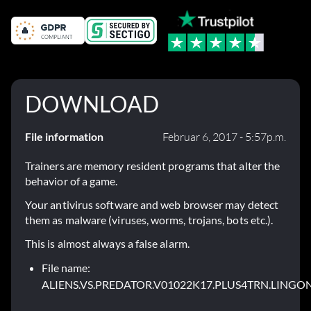
DOWNLOAD
File information
Februar 6, 2017 - 5:57p.m.
Trainers are memory resident programs that alter the
behavior of a game.
Your antivirus software and web browser may detect
them as malware (viruses, worms, trojans, bots etc.).
This is almost always a false alarm.
File name:
ALIENS.VS.PREDATOR.V01022K17.PLUS4TRN.LINGON