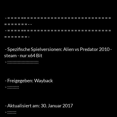
 - = = = = == = = = = = = = = = = = = = = = = = = = = = = = = = 
= = = = = = = - -

 - = = = = == = = = = = = = = = = = = = = = = = = = = = = = = = 
= = = = = = = -

 - Spezifische Spielversionen: Alien vs Predator 2010 - 
steam - nur x64 Bit

 - ::::::::::::::::::::::::

 - Freigegeben: Wayback

 - :::::::::

 - Aktualisiert am: 30. Januar 2017

 - :::::::
