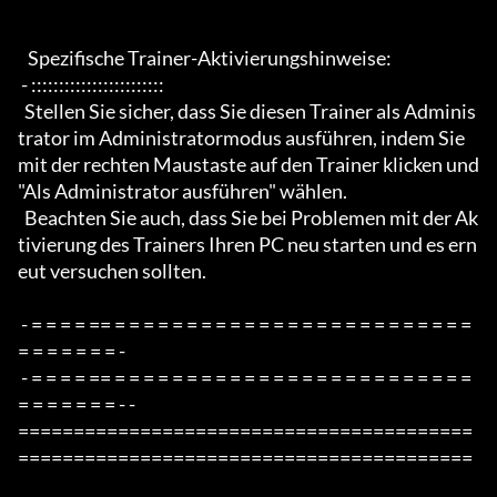
   Spezifische Trainer-Aktivierungshinweise:

 - ::::::::::::::::::::::::

  Stellen Sie sicher, dass Sie diesen Trainer als Adminis
trator im Administratormodus ausführen, indem Sie 
mit der rechten Maustaste auf den Trainer klicken und 
"Als Administrator ausführen" wählen.

  Beachten Sie auch, dass Sie bei Problemen mit der Ak
tivierung des Trainers Ihren PC neu starten und es ern
eut versuchen sollten.

 - = = = = == = = = = = = = = = = = = = = = = = = = = = = = = = 
= = = = = = = -

 - = = = = == = = = = = = = = = = = = = = = = = = = = = = = = = 
= = = = = = = - -

=========================================
=========================================
