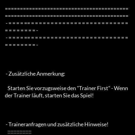
=========================================
=========================================

 - = = = = == = = = = = = = = = = = = = = = = = = = = = = = = = 
= = = = = = = = -

 - = = = = == = = = = = = = = = = = = = = = = = = = = = = = = = 
= = = = = = = = -

 - Zusätzliche Anmerkung:

   Starten Sie vorzugsweise den "Trainer First" - Wenn 
der Trainer läuft, starten Sie das Spiel!

 - Traineranfragen und zusätzliche Hinweise!

   ::::::::::::::::
