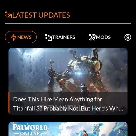
LATEST UPDATES
NEWS
TRAINERS
MODS
K
Does This Hire Mean Anything for
Titanfall 3? Probably Not, But Here’s Why
Fans Are Hopeful