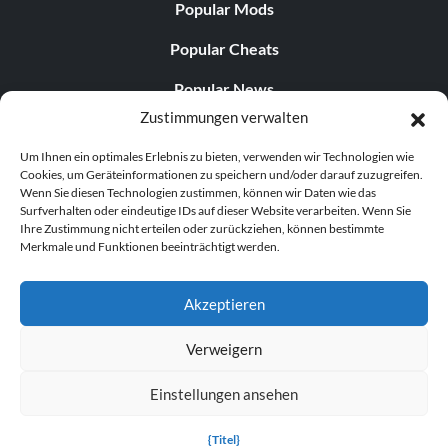
Popular Mods
Popular Cheats
Popular News
Zustimmungen verwalten
Popular Editorials
Um Ihnen ein optimales Erlebnis zu bieten, verwenden wir Technologien wie
Popular Free Games
Cookies, um Geräteinformationen zu speichern und/oder darauf zuzugreifen.
Wenn Sie diesen Technologien zustimmen, können wir Daten wie das
LATEST UPDATES
Surfverhalten oder eindeutige IDs auf dieser Website verarbeiten. Wenn Sie
Ihre Zustimmung nicht erteilen oder zurückziehen, können bestimmte
Merkmale und Funktionen beeinträchtigt werden.
Gothic 1 Remake Players Get a Long L...
Akzeptieren
Verweigern
© 1998–2026 MegaGames.com All rights reserved
Einstellungen ansehen
Privacy Policy
Terms of Service
Manage Cookie
Settings
{Titel}