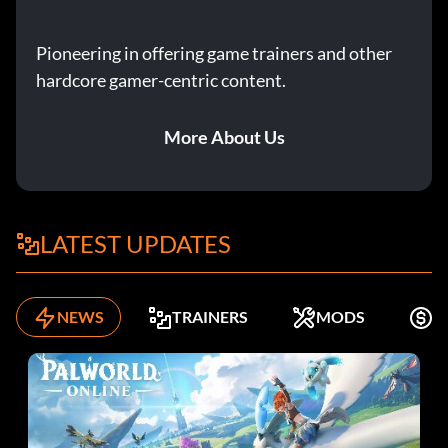
Pioneering in offering game trainers and other
hardcore gamer-centric content.
More About Us
LATEST UPDATES
NEWS
TRAINERS
MODS
K