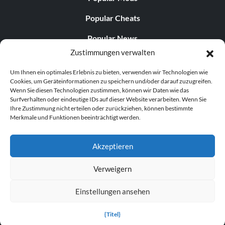
Popular Cheats
Popular News
Zustimmungen verwalten
Popular Editorials
Um Ihnen ein optimales Erlebnis zu bieten, verwenden wir Technologien wie
Popular Free Games
Cookies, um Geräteinformationen zu speichern und/oder darauf zuzugreifen.
Wenn Sie diesen Technologien zustimmen, können wir Daten wie das
LATEST UPDATES
Surfverhalten oder eindeutige IDs auf dieser Website verarbeiten. Wenn Sie
Ihre Zustimmung nicht erteilen oder zurückziehen, können bestimmte
Merkmale und Funktionen beeinträchtigt werden.
Does This Hire Mean Anything for Tit...
Akzeptieren
Verweigern
© 1998–2026 MegaGames.com All rights reserved
Einstellungen ansehen
Privacy Policy
Terms of Service
Manage Cookie
Settings
{Titel}