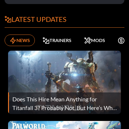
LATEST UPDATES
NEWS
TRAINERS
MODS
K
Does This Hire Mean Anything for
Titanfall 3? Probably Not, But Here’s Why
Fans Are Hopeful