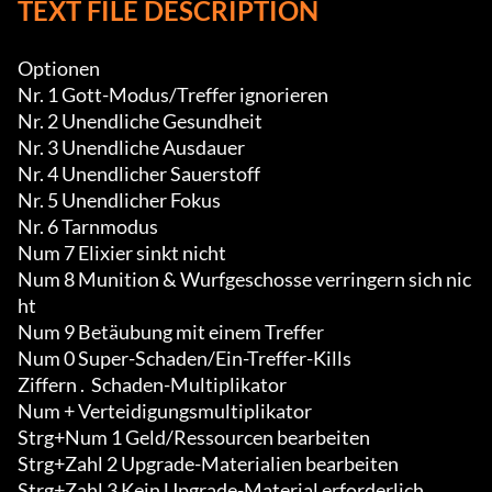
TEXT FILE DESCRIPTION
Optionen

Nr. 1 Gott-Modus/Treffer ignorieren

Nr. 2 Unendliche Gesundheit

Nr. 3 Unendliche Ausdauer

Nr. 4 Unendlicher Sauerstoff

Nr. 5 Unendlicher Fokus

Nr. 6 Tarnmodus

Num 7 Elixier sinkt nicht

Num 8 Munition & Wurfgeschosse verringern sich nic
ht

Num 9 Betäubung mit einem Treffer

Num 0 Super-Schaden/Ein-Treffer-Kills

Ziffern .  Schaden-Multiplikator

Num + Verteidigungsmultiplikator

Strg+Num 1 Geld/Ressourcen bearbeiten

Strg+Zahl 2 Upgrade-Materialien bearbeiten

Strg+Zahl 3 Kein Upgrade-Material erforderlich
