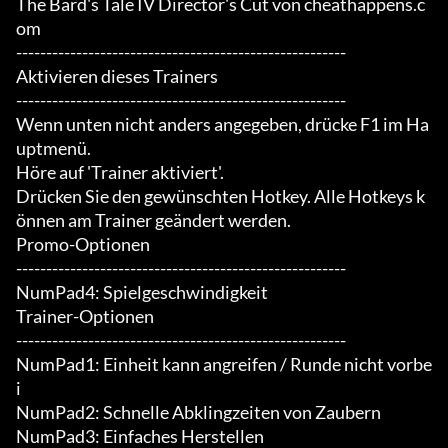
The Bard's Tale IV Director's Cut von cheathappens.c
om

-------------------------------------------------------

Aktivieren dieses Trainers

-------------------------------------------------------

Wenn unten nicht anders angegeben, drücke F1 im Ha
uptmenü.

Höre auf 'Trainer aktiviert'.

Drücken Sie den gewünschten Hotkey. Alle Hotkeys k
önnen am Trainer geändert werden.

Promo-Optionen

-------------------------------------------------------

NumPad4: Spielgeschwindigkeit

Trainer-Optionen

-------------------------------------------------------

NumPad1: Einheit kann angreifen / Runde nicht vorbe
i

NumPad2: Schnelle Abklingzeiten von Zaubern

NumPad3: Einfaches Herstellen
