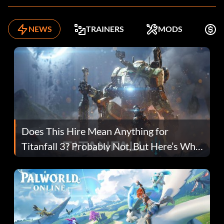
NEWS
TRAINERS
MODS
K
Does This Hire Mean Anything for
Titanfall 3? Probably Not, But Here’s Why
Fans Are Hopeful