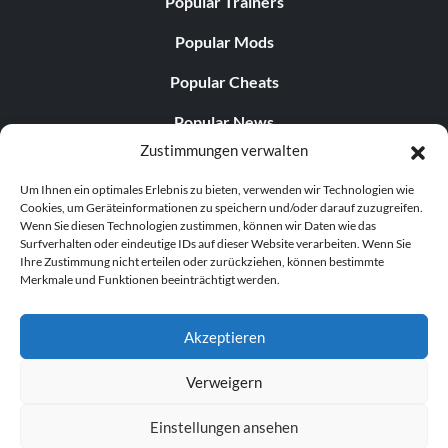
Popular Trainers
Popular Mods
Popular Cheats
Popular News
Zustimmungen verwalten
Popular Editorials
Um Ihnen ein optimales Erlebnis zu bieten, verwenden wir Technologien wie
Popular Free Games
Cookies, um Geräteinformationen zu speichern und/oder darauf zuzugreifen.
Wenn Sie diesen Technologien zustimmen, können wir Daten wie das
LATEST UPDATES
Surfverhalten oder eindeutige IDs auf dieser Website verarbeiten. Wenn Sie
Ihre Zustimmung nicht erteilen oder zurückziehen, können bestimmte
Merkmale und Funktionen beeinträchtigt werden.
Palworld hat nun zwei separate mobile...
Akzeptieren
Verweigern
© 1998–2026 MegaGames.com All rights reserved
Einstellungen ansehen
Privacy Policy
Terms of Service
Manage Cookie