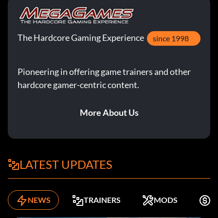
The Hardcore Gaming Experience
since 1998
Pioneering in offering game trainers and other
hardcore gamer-centric content.
More About Us
LATEST UPDATES
NEWS
TRAINERS
MODS
K