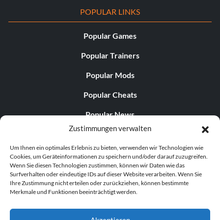
POPULAR LINKS
Popular Games
Popular Trainers
Popular Mods
Popular Cheats
Popular News
Zustimmungen verwalten
Popular Editorials
Um Ihnen ein optimales Erlebnis zu bieten, verwenden wir Technologien wie
Popular Free Games
Cookies, um Geräteinformationen zu speichern und/oder darauf zuzugreifen.
Wenn Sie diesen Technologien zustimmen, können wir Daten wie das
LATEST UPDATES
Surfverhalten oder eindeutige IDs auf dieser Website verarbeiten. Wenn Sie
Ihre Zustimmung nicht erteilen oder zurückziehen, können bestimmte
Merkmale und Funktionen beeinträchtigt werden.
Palworld Now Has Two Separate Mobile...
Akzeptieren