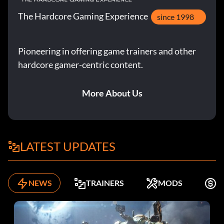
The Hardcore Gaming Experience
since 1998
Pioneering in offering game trainers and other
hardcore gamer-centric content.
More About Us
LATEST UPDATES
NEWS
TRAINERS
MODS
K