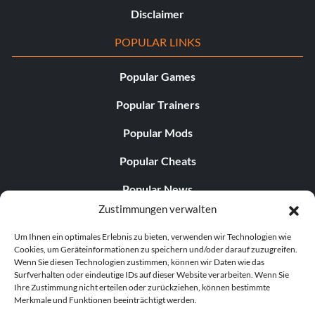
Disclaimer
POPULAR LINKS
Popular Games
Popular Trainers
Popular Mods
Popular Cheats
Popular News
Zustimmungen verwalten
Popular Editorials
Um Ihnen ein optimales Erlebnis zu bieten, verwenden wir Technologien wie
Popular Free Games
Cookies, um Geräteinformationen zu speichern und/oder darauf zuzugreifen.
Wenn Sie diesen Technologien zustimmen, können wir Daten wie das
LATEST UPDATES
Surfverhalten oder eindeutige IDs auf dieser Website verarbeiten. Wenn Sie
Ihre Zustimmung nicht erteilen oder zurückziehen, können bestimmte
Merkmale und Funktionen beeinträchtigt werden.
Does This Hire Mean Anything for Tit...