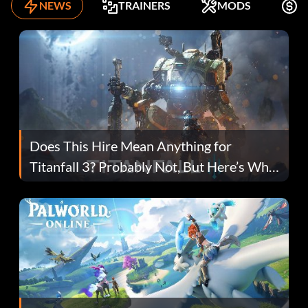
NEWS
TRAINERS
MODS
K
Does This Hire Mean Anything for
Titanfall 3? Probably Not, But Here’s Why
Fans Are Hopeful