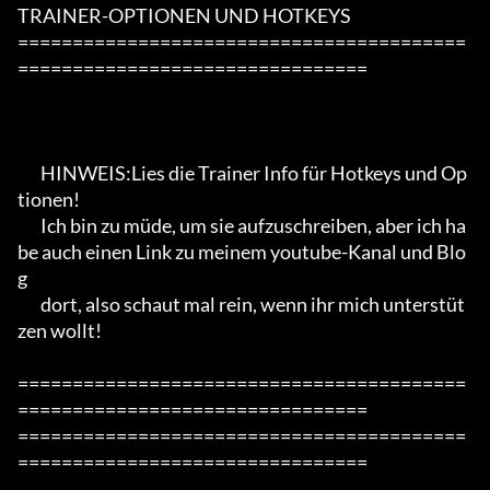
TRAINER-OPTIONEN UND HOTKEYS

=========================================
================================

       HINWEIS:Lies die Trainer Info für Hotkeys und Op
tionen!

       Ich bin zu müde, um sie aufzuschreiben, aber ich ha
be auch einen Link zu meinem youtube-Kanal und Blo
g

       dort, also schaut mal rein, wenn ihr mich unterstüt
zen wollt!

=========================================
================================

=========================================
================================
