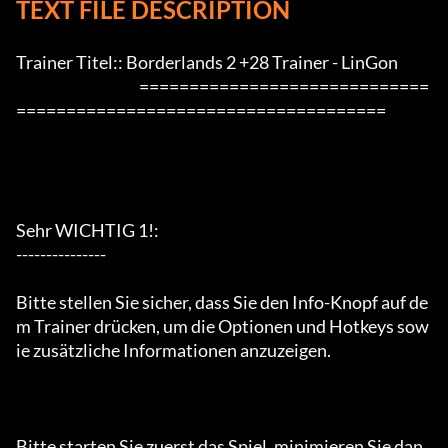
TEXT FILE DESCRIPTION
Trainer Titel:: Borderlands 2 +28 Trainer - LinGon

                                         =============================
=====================================

Sehr WICHTIG 1!:

---------------

Bitte stellen Sie sicher, dass Sie den Info-Knopf auf de
m Trainer drücken, um die Optionen und Hotkeys sow
ie zusätzliche Informationen anzuzeigen.

Bitte starten Sie zuerst das Spiel, minimieren Sie dan