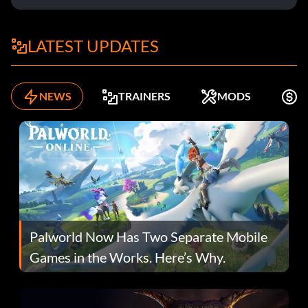
LATEST UPDATES
NEWS
TRAINERS
MODS
K
Palworld Now Has Two Separate Mobile
Games in the Works. Here’s Why.