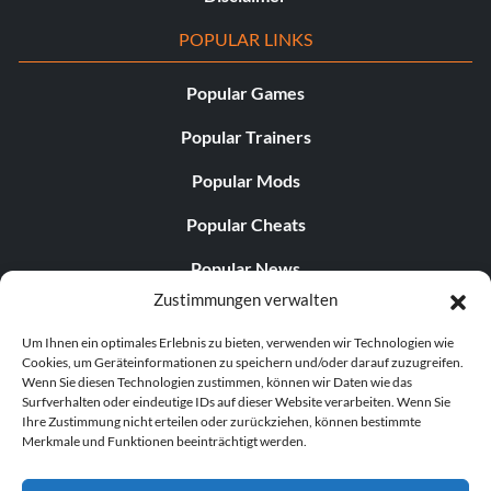
POPULAR LINKS
Popular Games
Popular Trainers
Popular Mods
Popular Cheats
Popular News
Zustimmungen verwalten
Popular Editorials
Um Ihnen ein optimales Erlebnis zu bieten, verwenden wir Technologien wie
Popular Free Games
Cookies, um Geräteinformationen zu speichern und/oder darauf zuzugreifen.
Wenn Sie diesen Technologien zustimmen, können wir Daten wie das
LATEST UPDATES
Surfverhalten oder eindeutige IDs auf dieser Website verarbeiten. Wenn Sie
Ihre Zustimmung nicht erteilen oder zurückziehen, können bestimmte
Merkmale und Funktionen beeinträchtigt werden.
Palworld Now Has Two Separate Mobile...