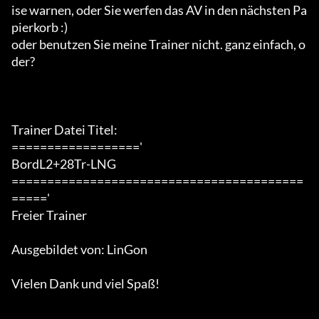
ise warnen, oder Sie werfen das AV in den nächsten Pa
pierkorb :)

oder benutzen Sie meine Trainer nicht. ganz einfach, o
der?

Trainer Datei Titel:

=================='

BordL2+28Tr-LNG

=========================================
====='

Freier Trainer

Ausgebildet von: LinGon

Vielen Dank und viel Spaß!
