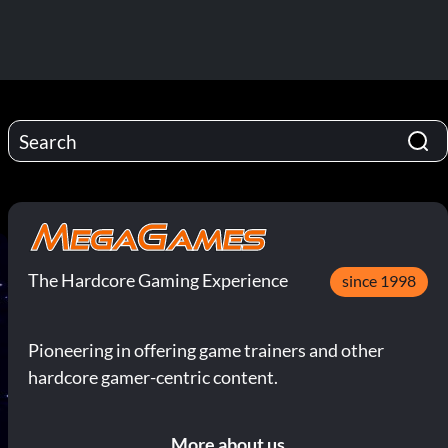
The Hardcore Gaming Experience
since 1998
Pioneering in offering game trainers and other
hardcore gamer-centric content.
More about us