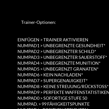
                             Trainer-Optionen:

                        EINFÜGEN > TRAINER AKTIVIEREN

                        NUMPAD1 > UNBEGRENZTE GESUNDHEIT*

                        NUMPAD2 > UNBEGRENZTER SCHILD*

                        NUMPAD3 > UNBEGRENZTER SAUERSTOFF*

                        NUMPAD4 > UNBEGRENZTE MUNITION*

                        NUMPAD5 > UNBEGRENZT GRANATEN*

                        NUMPAD6 > KEIN NACHLADEN*

                        NUMPAD7 > SUPERGENAUIGKEIT*

                        NUMPAD8 > KEINE STREUUNG/RÜCKSTOSS*

                        NUMPAD9 > PERFEKTE WAFFENSTATISTIKEN

                        NUMPAD0 > SOFORTIGE STUFE 50

                        NUMPAD. > 99 FÄHIGKEITSPUNKTE
