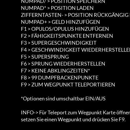
                        NUMPAD/ > POSITION SPEICHERN

                        NUMPAD* > POSITION LADEN

                        ZIFFERNTASTEN- > POSITION RÜCKGÄNGIG MACHEN

                        NUMPAD+ > GELD HINZUFÜGEN

                        F1 > OPULOS/OPULUS HINZUFÜGEN

                        F2 > FÄHIGKEITSPUNKTE ENTFERNEN

                        F3 > SUPERGESCHWINDIGKEIT

                        F4 > GESCHWINDIGKEIT WIEDERHERSTELLEN

                        F5 > SUPERSPRUNG

                        F6 > SPRUNG WIEDERHERSTELLEN

                        F7 > KEINE ABKLINGZEITEN*

                        F8 > 99 DUMPFBACKENPUNKTE

                        F9 > ZUM WEGPUNKT TELEPORTIEREN

                        *Optionen sind umschaltbar EIN/AUS

                        INFO-> Für Teleport zum Wegpunkt Karte öffnen

                        setzen Sie einen Wegpunkt und drücken Sie F9.
