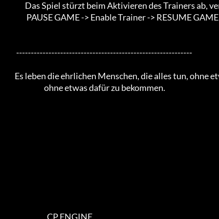
                 Das Spiel stürzt beim Aktivieren des Trainers ab, versuchen Sie diese Schritte.

                  PAUSE GAME -> Enable Trainer -> RESUME GAME.

           ------------------------------------------------------------

          Es leben die ehrlichen Menschen, die alles tun, ohne etwas dafür zu

                              ohne etwas dafür zu bekommen.

                                CP ENGINE
