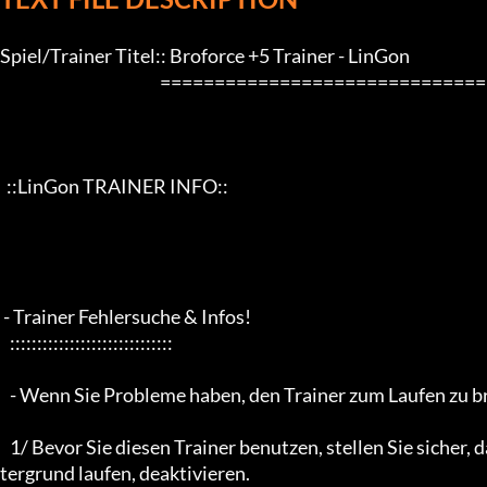
Spiel/Trainer Titel:: Broforce +5 Trainer - LinGon

                                                 ==================================================================

  ::LinGon TRAINER INFO::

 - Trainer Fehlersuche & Infos!

   ::::::::::::::::::::::::::::::

   - Wenn Sie Probleme haben, den Trainer zum Laufen zu bringen, lesen Sie bitte zuerst die folgenden Informationen -

   1/ Bevor Sie diesen Trainer benutzen, stellen Sie sicher, dass Sie alle Firewalls oder Antiviren-Programme, die im Hin
tergrund laufen, deaktivieren.
