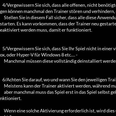
   4/Vergewissern Sie sich, dass alle offenen, nicht benötigten Anwendungen geschlossen sind. Hintergrundanwendun
gen können manchmal den Trainer stören und verhindern, das
     Stellen Sie in diesem Fall sicher, dass alle diese Anwendungen geschlossen sind, bevor Sie das Spiel und den Trainer 
starten. Es kann vorkommen, dass der Trainer neu gestarte
eaktiviert werden muss, damit er funktioniert.

   5/Vergewissern Sie sich, dass Sie Ihr Spiel nicht in einer virtuellen Umgebung laufen lassen: Z.B. Sandboxie, Virtualb
ox, oder Hyper-V für Windows 8 etc.... -

     Manchmal müssen diese vollständig deinstalliert werden, damit die Trainer funktionieren.

   6/Achten Sie darauf, wo und wann Sie den jeweiligen Trainer aktivieren.

     Meistens kann der Trainer aktiviert werden, während man sich im Spielmenü befindet und danach im Spiel,

     aber manchmal muss das Spiel erst in das Spiel selbst geladen werden, bevor er aktiviert werden kann und richtig fu
nktioniert.

     Wenn eine solche Aktivierung erforderlich ist, wird dies unter "Hinweise zur Aktivierung bestimmter Trainer" verm