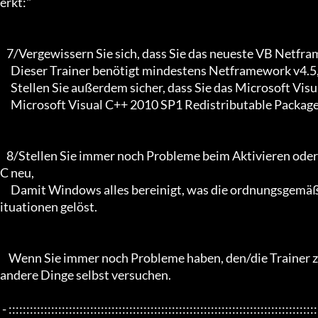
erkt:"

   7/Vergewissern Sie sich, dass Sie das neueste VB Netframework auf Ihrem System installiert haben.

     Dieser Trainer benötigt mindestens Netframework v4.5, um richtig zu funktionieren.

     Stellen Sie außerdem sicher, dass Sie das Microsoft Visual C++ 2010 Redistributable Package x86/

     Microsoft Visual C++ 2010 SP1 Redistributable Package x64 und alle neuen Updates, falls vorhanden.

   8/Stellen Sie immer noch Probleme beim Aktivieren oder Ausführen des Trainers fest, starten Sie Ihren Windows/P
C neu,

     Damit Windows alles bereinigt, was die ordnungsgemäße Funktion verhindern könnte, werden die meisten dieser S
ituationen gelöst.

    Wenn Sie immer noch Probleme haben, den/die Trainer zum Laufen zu bringen, dann tut es mir leid, dann müssen Sie 
andere Dinge selbst versuchen.

 - :::::::::::::::::::::::::::::::::::::::::::::::::::::::::::::::::::::::::::::::::::::::::::::::::::::::::::::::::::::::::::::::
