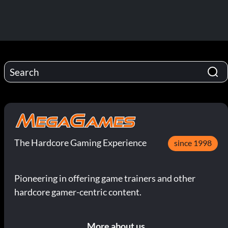
The Hardcore Gaming Experience
since 1998
Pioneering in offering game trainers and other
hardcore gamer-centric content.
More about us