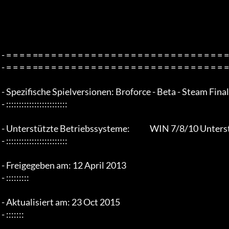
 - = = = = == = = = = = = = = = = = = = = = = = = = = = = = = = = = = = = = = - -

 - = = = = == = = = = = = = = = = = = = = = = = = = = = = = = = = = = = = = = -

 - Spezifische Spielversionen: Broforce - Beta - Steam Final Version Update 21-10-2015

 - ::::::::::::::::::::::::

 - Unterstützte Betriebssysteme:             WIN 7/8/10 Unterstützung

 - ::::::::::::::::::::::::

 - Freigegeben am: 12 April 2013

 - :::::::::

 - Aktualisiert am: 23 Oct 2015

 - :::::::
