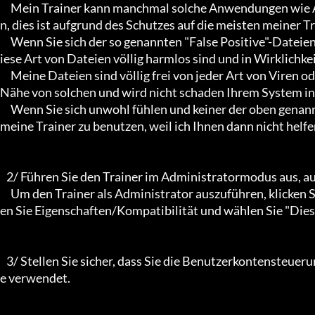
     Mein Trainer kann manchmal solche Anwendungen wie Antivirus-Programme und Malware-Programme alarmiere
n, dies ist aufgrund des Schutzes auf die meisten meiner T
     Wenn Sie sich der so genannten "False Positive"-Dateien nicht bewusst sind, dann wissen Sie vielleicht nicht, dass d
iese Art von Dateien völlig harmlos sind und in Wirklichkei
     Meine Dateien sind völlig frei von jeder Art von Viren oder Mallware und dergleichen, sie waren nicht einmal in der 
Nähe von solchen und wird nicht schaden Ihrem System in 
     Wenn Sie sich unwohl fühlen und keiner der oben genannten Informationen vertrauen, dann vermeiden Sie es bitte, 
meine Trainer zu benutzen, weil ich Ihnen dann nicht helfen
   2/ Führen Sie den Trainer im Administratormodus aus, auch wenn Sie als Administrator angemeldet sind.

     Um den Trainer als Administrator auszuführen, klicken Sie mit der rechten Maustaste auf die Trainerdatei und wähl
en Sie Eigenschaften/Kompatibilität und wählen Sie "Dies
   3/ Stellen Sie sicher, dass Sie die Benutzerkontensteuerung von Windows deaktivieren, falls Ihr Betriebssystem dies
e verwendet.
