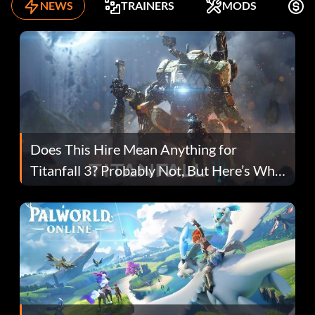
NEWS
TRAINERS
MODS
K
Does This Hire Mean Anything for
Titanfall 3? Probably Not, But Here’s Why
Fans Are Hopeful