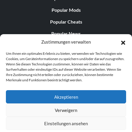
Popular Mods
Popular Cheats
Popular News
Zustimmungen verwalten
Popular Editorials
Um Ihnen ein optimales Erlebnis zu bieten, verwenden wir Technologien wie
Popular Free Games
Cookies, um Geräteinformationen zu speichern und/oder darauf zuzugreifen.
Wenn Sie diesen Technologien zustimmen, können wir Daten wie das
LATEST UPDATES
Surfverhalten oder eindeutige IDs auf dieser Website verarbeiten. Wenn Sie
Ihre Zustimmung nicht erteilen oder zurückziehen, können bestimmte
Merkmale und Funktionen beeinträchtigt werden.
Does This Hire Mean Anything for Tit...
Akzeptieren
Verweigern
© 1998–2026 MegaGames.com All rights reserved
Einstellungen ansehen
Privacy Policy
Terms of Service
Manage Cookie