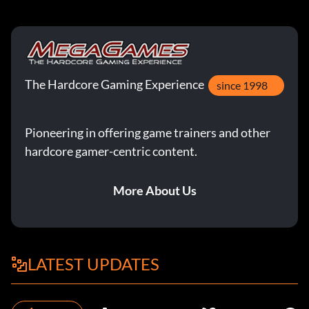
The Hardcore Gaming Experience
since 1998
Pioneering in offering game trainers and other
hardcore gamer-centric content.
More About Us
LATEST UPDATES