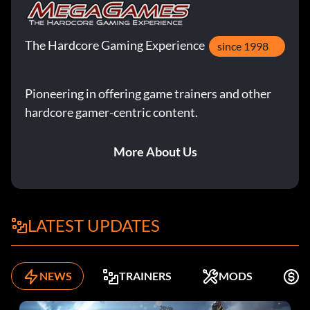
The Hardcore Gaming Experience
since 1998
Pioneering in offering game trainers and other
hardcore gamer-centric content.
More About Us
LATEST UPDATES
NEWS
TRAINERS
MODS
K