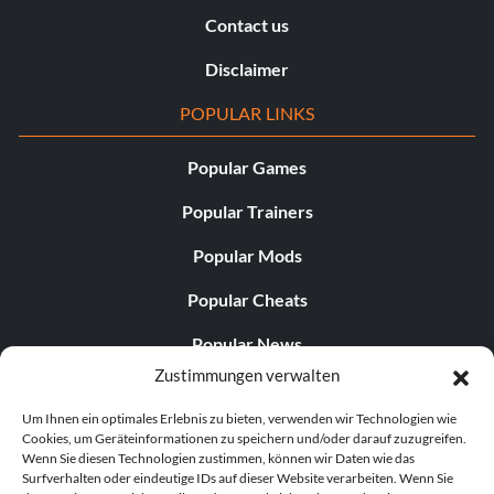
Contact us
Disclaimer
POPULAR LINKS
Popular Games
Popular Trainers
Popular Mods
Popular Cheats
Popular News
Zustimmungen verwalten
Popular Editorials
Um Ihnen ein optimales Erlebnis zu bieten, verwenden wir Technologien wie
Popular Free Games
Cookies, um Geräteinformationen zu speichern und/oder darauf zuzugreifen.
Wenn Sie diesen Technologien zustimmen, können wir Daten wie das
LATEST UPDATES
Surfverhalten oder eindeutige IDs auf dieser Website verarbeiten. Wenn Sie