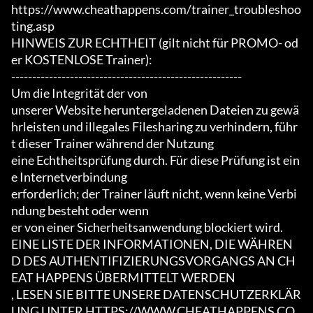
https://www.cheathappens.com/trainer_troubleshoo
ting.asp

HINWEIS ZUR ECHTHEIT (gilt nicht für PROMO- od
er KOSTENLOSE Trainer):

-------------------------------------------------------

Um die Integrität der von

unserer Website heruntergeladenen Dateien zu gewä
hrleisten und illegales Filesharing zu verhindern, führ
t dieser Trainer während der Nutzung

eine Echtheitsprüfung durch. Für diese Prüfung ist ein
e Internetverbindung

erforderlich; der Trainer läuft nicht, wenn keine Verbi
ndung besteht oder wenn

er von einer Sicherheitsanwendung blockiert wird.

EINE LISTE DER INFORMATIONEN, DIE WÄHREN
D DES AUTHENTIFIZIERUNGSVORGANGS AN CH
EAT HAPPENS ÜBERMITTELT WERDEN

, LESEN SIE BITTE UNSERE DATENSCHUTZERKLÄR
UNG UNTER HTTPS://WWW.CHEATHAPPENS.CO