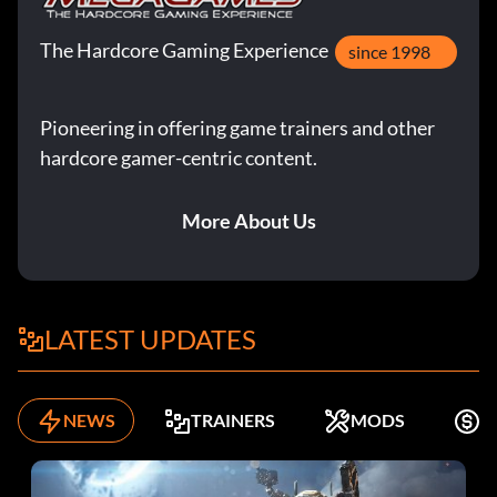
The Hardcore Gaming Experience
since 1998
Pioneering in offering game trainers and other
hardcore gamer-centric content.
More About Us
LATEST UPDATES
NEWS
TRAINERS
MODS
K