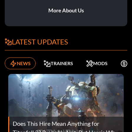
More About Us
LATEST UPDATES
NEWS
TRAINERS
MODS
K
Does This Hire Mean Anything for