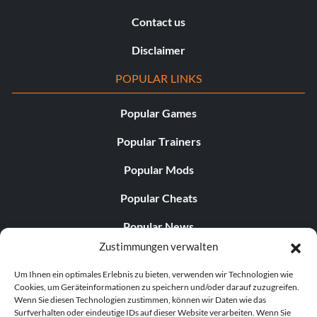
Contact us
Disclaimer
POPULAR LINKS
Popular Games
Popular Trainers
Popular Mods
Popular Cheats
Popular News
Zustimmungen verwalten
Popular Editorials
Um Ihnen ein optimales Erlebnis zu bieten, verwenden wir Technologien wie
Popular Free Games
Cookies, um Geräteinformationen zu speichern und/oder darauf zuzugreifen.
Wenn Sie diesen Technologien zustimmen, können wir Daten wie das
LATEST UPDATES
Surfverhalten oder eindeutige IDs auf dieser Website verarbeiten. Wenn Sie