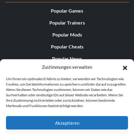
Popular Games
Popular Trainers
Popular Mods
Popular Cheats
Popular News
Zustimmungen verwalten
Popular Editorials
Um Ihnen ein optimales Erlebnis zu bieten, verwenden wir Technologien wie
Popular Free Games
Cookies, um Geräteinformationen zu speichern und/oder darauf zuzugreifen.
Wenn Sie diesen Technologien zustimmen, können wir Daten wie das
LATEST UPDATES
Surfverhalten oder eindeutige IDs auf dieser Website verarbeiten. Wenn Sie
Ihre Zustimmung nicht erteilen oder zurückziehen, können bestimmte
Merkmale und Funktionen beeinträchtigt werden.
Does This Hire Mean Anything for Tit...
Akzeptieren