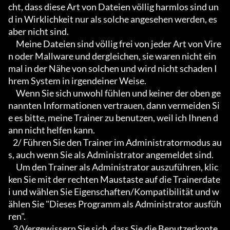
cht, dass diese Art von Dateien völlig harmlos sind un
d in Wirklichkeit nur als solche angesehen werden, es 
aber nicht sind.

     Meine Dateien sind völlig frei von jeder Art von Vire
n oder Mallware und dergleichen, sie waren nicht ein
mal in der Nähe von solchen und wird nicht schaden I
hrem System in irgendeiner Weise.

     Wenn Sie sich unwohl fühlen und keiner der oben ge
nannten Informationen vertrauen, dann vermeiden Si
e es bitte, meine Trainer zu benutzen, weil ich Ihnen d
ann nicht helfen kann.

   2/ Führen Sie den Trainer im Administratormodus au
s, auch wenn Sie als Administrator angemeldet sind.

     Um den Trainer als Administrator auszuführen, klic
ken Sie mit der rechten Maustaste auf die Trainerdate
i und wählen Sie Eigenschaften/Kompatibilität und w
ählen Sie "Dieses Programm als Administrator ausfüh
ren".

   3/Vergewissern Sie sich, dass Sie die Benutzerkonte