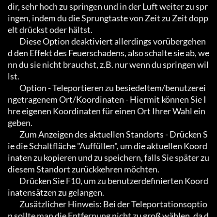
dir, sehr hoch zu springen und in der Luft weiter zu spr
ingen, indem du die Sprungtaste von Zeit zu Zeit dopp
elt drückst oder hältst.

        Diese Option deaktiviert allerdings vorübergehen
d den Effekt des Feuerschadens, also schalte sie ab, we
nn du sie nicht brauchst, z.B. nur wenn du springen wil
lst.

        Option - Teleportieren zu besiedeltem/benutzerei
ngetragenem Ort/Koordinaten - Hiermit können Sie I
hre eigenen Koordinaten für einen Ort Ihrer Wahl ein
geben.

        Zum Anzeigen des aktuellen Standorts - Drücken S
ie die Schaltfläche "Auffüllen", um die aktuellen Koord
inaten zu kopieren und zu speichern, falls Sie später zu 
diesem Standort zurückkehren möchten.

        Drücken Sie F10, um zu benutzerdefinierten Koord
inatensätzen zu gelangen.

        Zusätzlicher Hinweis: Bei der Teleportationsoptio
n sollte man die Entfernung nicht zu groß wählen, da d