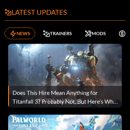
LATEST UPDATES
NEWS
TRAINERS
MODS
K
Does This Hire Mean Anything for
Titanfall 3? Probably Not, But Here’s Why
Fans Are Hopeful