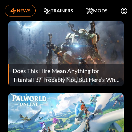
NEWS
TRAINERS
MODS
K
Does This Hire Mean Anything for
Titanfall 3? Probably Not, But Here’s Why
Fans Are Hopeful