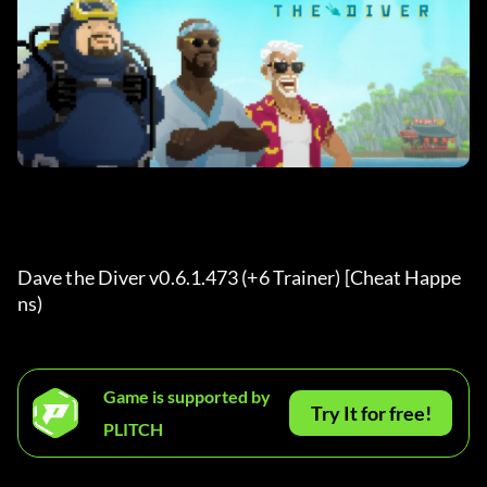
Dave the Diver v0.6.1.473 (+6 Trainer) [Cheat Happe
ns)
Game is supported by
Try It for free!
PLITCH