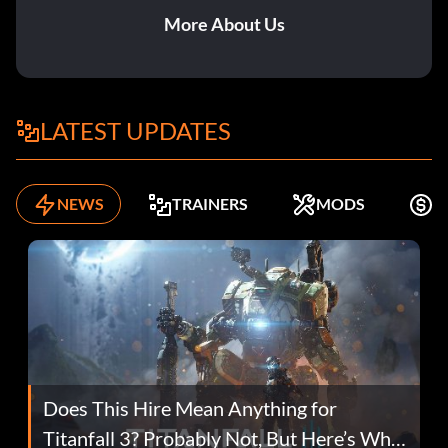
More About Us
LATEST UPDATES
NEWS
TRAINERS
MODS
K
Does This Hire Mean Anything for
Titanfall 3? Probably Not, But Here’s Why