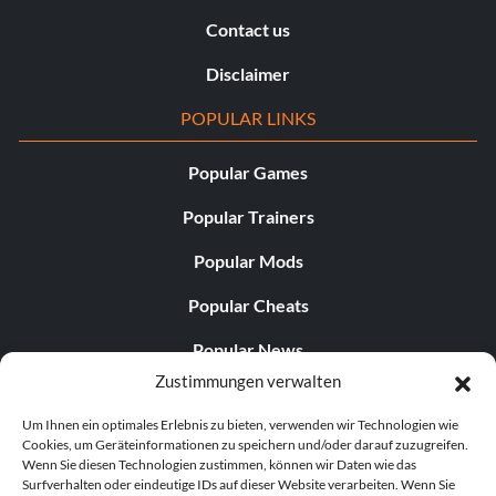
Contact us
Disclaimer
POPULAR LINKS
Popular Games
Popular Trainers
Popular Mods
Popular Cheats
Popular News
Zustimmungen verwalten
Popular Editorials
Um Ihnen ein optimales Erlebnis zu bieten, verwenden wir Technologien wie
Popular Free Games
Cookies, um Geräteinformationen zu speichern und/oder darauf zuzugreifen.
Wenn Sie diesen Technologien zustimmen, können wir Daten wie das
LATEST UPDATES
Surfverhalten oder eindeutige IDs auf dieser Website verarbeiten. Wenn Sie