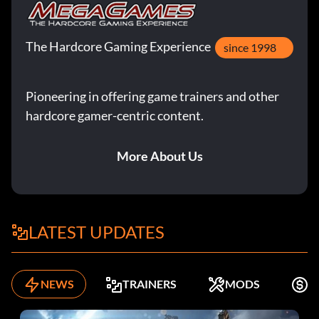
The Hardcore Gaming Experience
since 1998
Pioneering in offering game trainers and other
hardcore gamer-centric content.
More About Us
LATEST UPDATES
NEWS
TRAINERS
MODS
K