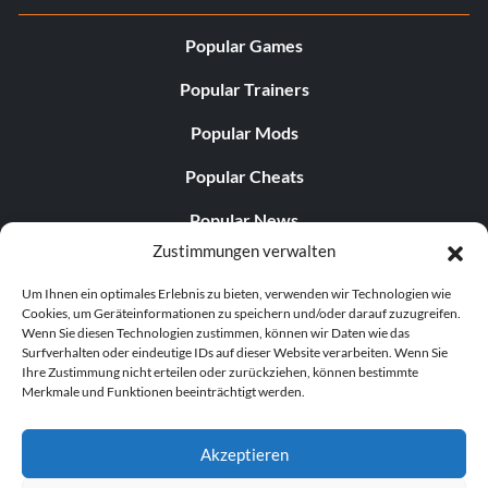
Popular Games
Popular Trainers
Popular Mods
Popular Cheats
Popular News
Zustimmungen verwalten
Popular Editorials
Um Ihnen ein optimales Erlebnis zu bieten, verwenden wir Technologien wie
Popular Free Games
Cookies, um Geräteinformationen zu speichern und/oder darauf zuzugreifen.
Wenn Sie diesen Technologien zustimmen, können wir Daten wie das
LATEST UPDATES
Surfverhalten oder eindeutige IDs auf dieser Website verarbeiten. Wenn Sie
Ihre Zustimmung nicht erteilen oder zurückziehen, können bestimmte
Merkmale und Funktionen beeinträchtigt werden.
Palworld hat nun zwei separate mobile...
Akzeptieren