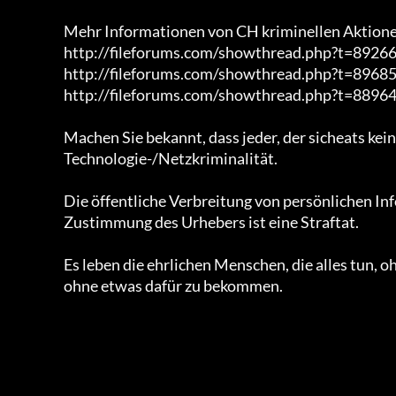
			Mehr Informationen von CH kriminellen Aktionen:

			http://fileforums.com/showthread.php?t=89266

			http://fileforums.com/showthread.php?t=89685

			http://fileforums.com/showthread.php?t=88964

			Machen Sie bekannt, dass jeder, der sicheats keine Unterstützung zu

			Technologie-/Netzkriminalität.

			Die öffentliche Verbreitung von persönlichen Informationen ohne die Zustimmung des Urhebers

			Zustimmung des Urhebers ist eine Straftat.

			Es leben die ehrlichen Menschen, die alles tun, ohne etwas dafür zu

			ohne etwas dafür zu bekommen.
