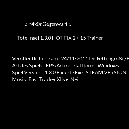
                             .: h4x0r Gegenwart :.

                    Tote Insel 1.3.0 HOT FIX 2 + 15 Trainer

              Veröffentlichung am : 24/11/2011 Diskettengröße/Format : 1 rar

              Art des Spiels : FPS/Action Plattform : Windows

              Spiel Version : 1.3.0 Fixierte Exe : STEAM VERSION

              Musik: Fast Tracker Xlive: Nein
