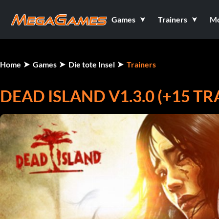
Games
Trainers
M
Home
Games
Die tote Insel
Trainers
DEAD ISLAND V1.3.0 (+15 TR