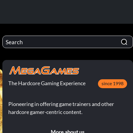
The Hardcore Gaming Experience
since 1998
Pioneering in offering game trainers and other
hardcore gamer-centric content.
More about us