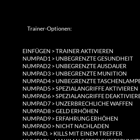
                             Trainer-Optionen:

                        EINFÜGEN > TRAINER AKTIVIEREN

                        NUMPAD1 > UNBEGRENZTE GESUNDHEIT

                        NUMPAD2 > UNBEGRENZTE AUSDAUER

                        NUMPAD3 > UNBEGRENZTE MUNITION

                        NUMPAD4 > UNBEGRENZTE TASCHENLAMPE

                        NUMPAD5 > SPEZIALANGRIFFE AKTIVIEREN

                        NUMPAD6 > SPEZIALANGRIFFE DEAKTIVIEREN

                        NUMPAD7 > UNZERBRECHLICHE WAFFEN

                        NUMPAD8 > GELD ERHÖHEN

                        NUMPAD9 > ERFAHRUNG ERHÖHEN

                        NUMPAD0 > NICHT NACHLADEN

                        NUMPAD. > KILLS MIT EINEM TREFFER
