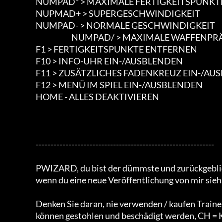
                        NUMPAD* > MAXIMALE FERTIGKEITSPUNKTE ERHALTEN

                        NUPMAD+ > SUPERGESCHWINDIGKEIT

                        NUMPAD- > NORMALE GESCHWINDIGKEIT

						NUMPAD/ > MAXIMALE WAFFENPRÄZISION

                        F1 > FERTIGKEITSPUNKTE ENTFERNEN

                        F10 > INFO-UHR EIN-/AUSBLENDEN

                        F11 > ZUSÄTZLICHES FADENKREUZ EIN-/AUSBLENDEN

                        F12 > MENÜ IM SPIEL EIN-/AUSBLENDEN

                        HOME - ALLES DEAKTIVIEREN

			------------------------------------------------------------

			PWIZARD, du bist der dümmste und zurückgebliebenste Mann der Welt,

			wenn du eine neue Veröffentlichung von mir siehst, denk daran, meinen Arsch zu küssen.

			Denken Sie daran, nie verwenden / kaufen Trainer von CH, Sie persönliche Informationen

			können gestohlen und beschädigt werden, CH = Kriminelle.
