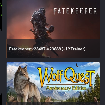
Fatekeeper v23487-v23688 (+19 Trainer)