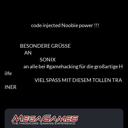
                               code injected Noobie power !!!                            

                  BESONDERE GRÜSSE

                       AN

                                         SONIX

                      an alle bei #gamehacking für die großartige H
ilfe

                                   VIEL SPASS MIT DIESEM TOLLEN TRA
INER