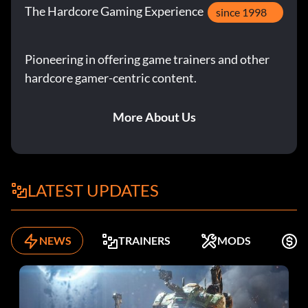
The Hardcore Gaming Experience
since 1998
Pioneering in offering game trainers and other
hardcore gamer-centric content.
More About Us
LATEST UPDATES
NEWS
TRAINERS
MODS
K