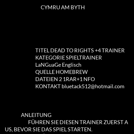
                                        CYMRU AM BYTH

                                  TITEL DEAD TO RIGHTS +4 TRAINER

                                  KATEGORIE SPIELTRAINER

                                  LaNGuaGe Englisch

                                  QUELLE HOMEBREW

                                  DATEIEN 2 1RAR+1 NFO

                                  KONTAKT bluetack512@hotmail.com

                  ANLEITUNG

                          FÜHREN SIE DIESEN TRAINER ZUERST A
US, BEVOR SIE DAS SPIEL STARTEN.                    
