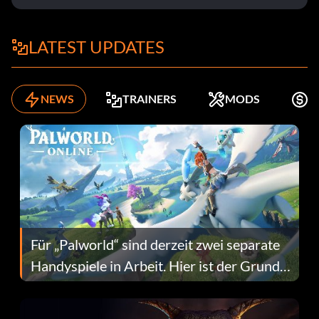
LATEST UPDATES
NEWS
TRAINERS
MODS
K
Für „Palworld“ sind derzeit zwei separate
Handyspiele in Arbeit. Hier ist der Grund
dafür.