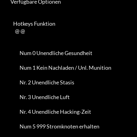
      Verfügbare Optionen

         Hotkeys Funktion

           @ @

                Num 0 Unendliche Gesundheit

                Num 1 Kein Nachladen / Unl. Munition

                Nr. 2 Unendliche Stasis

                Nr. 3 Unendliche Luft

                Nr. 4 Unendliche Hacking-Zeit

                Num 5 999 Stromknoten erhalten
