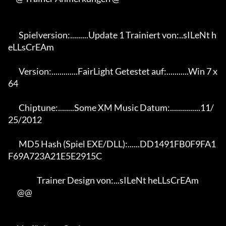
       Spielversion:.........Update 1 Trainiert von:..sILeNt h
eLLsCrEAm

       Version:.............FairLight Getestet auf:...........Win 7 x
64

       Chiptune:........Some XM Music Datum:...............11/
25/2012

       MD5 Hash (Spiel EXE/DLL):......DD1491FB0F9FA1
F69A723A21E5E2915C

                   Trainer Design von:...sILeNt heLLsCrEAm

      @@
