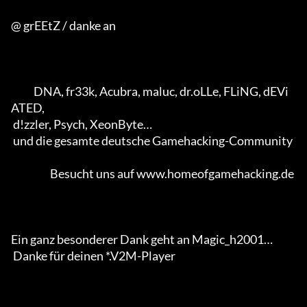
@ grEEtZ / danke an

           DNA, fr33k, Acubra, maluc, dr.oLLe, FLiNG, dEVi
ATED, 

 d!zzler, Psych, XeonByte… 

 und die gesamte deutsche Gamehacking-Community           

                   Besucht uns auf www.homeofgamehacking.de

Ein ganz besonderer Dank geht an Magic_h2001… 

 Danke für deinen *.V2M-Player                  
