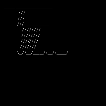
_______ ______________________

                     / / /

                    / / /

                   / / / ____ ____ ______

                          / / / / / / / /

                         / / / / / / / /

                        / / / // / / /

                       / / / / / / /

                   \__/ /___/____ __/ /___/ /______/
