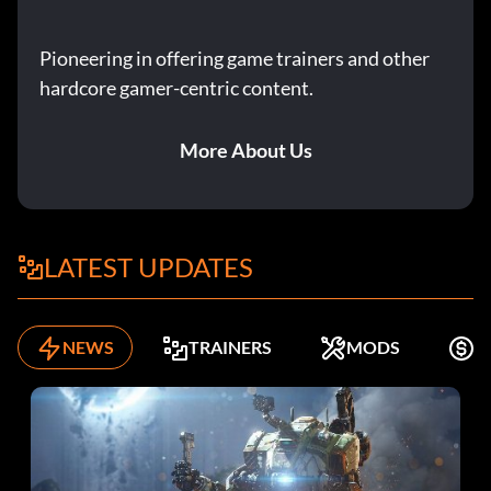
Pioneering in offering game trainers and other
hardcore gamer-centric content.
More About Us
LATEST UPDATES
NEWS
TRAINERS
MODS
K