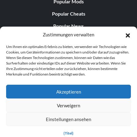
Popular Mods
Popular Cheats
Popular News
Zustimmungen verwalten
Popular Editorials
Um Ihnen ein optimales Erlebnis zu bieten, verwenden wir Technologien wie
Popular Free Games
Cookies, um Geräteinformationen zu speichern und/oder darauf zuzugreifen.
Wenn Sie diesen Technologien zustimmen, können wir Daten wie das
LATEST UPDATES
Surfverhalten oder eindeutige IDs auf dieser Website verarbeiten. Wenn Sie
Ihre Zustimmung nicht erteilen oder zurückziehen, können bestimmte
Merkmale und Funktionen beeinträchtigt werden.
Does This Hire Mean Anything for Tit...
Akzeptieren
Verweigern
© 1998–2026 MegaGames.com All rights reserved
Einstellungen ansehen
Privacy Policy
Terms of Service
Manage Cookie
Settings
{Titel}