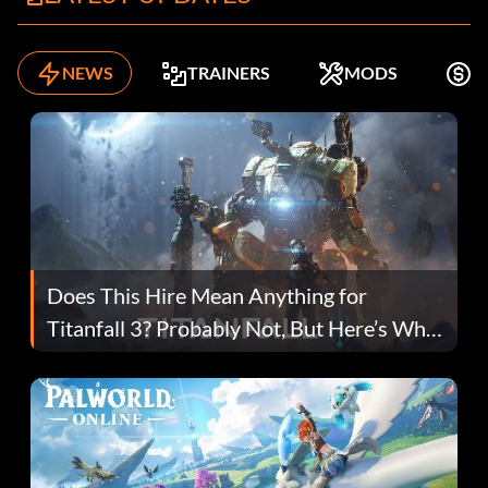
NEWS
TRAINERS
MODS
K
Does This Hire Mean Anything for
Titanfall 3? Probably Not, But Here’s Why
Fans Are Hopeful