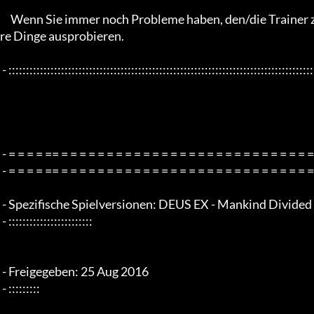
     Wenn Sie immer noch Probleme haben, den/die Trainer zum Funktionieren zu bringen, dann müssen Sie leider ande
re Dinge ausprobieren.

 - :::::::::::::::::::::::::::::::::::::::::::::::::::::::::::::::::::::::::::::::::::::::::::::::::::::::::::::::::::::::::::::::

 - = = = = == = = = = = = = = = = = = = = = = = = = = = = = = = = = = = = = = - -

 - = = = = == = = = = = = = = = = = = = = = = = = = = = = = = = = = = = = = = -

 - Spezifische Spielversionen: DEUS EX - Mankind Divided - Steam v1.1 Build xxxx.xx - x64 Bit Only

 - ::::::::::::::::::::::::

 - Freigegeben: 25 Aug 2016

 - :::::::::
