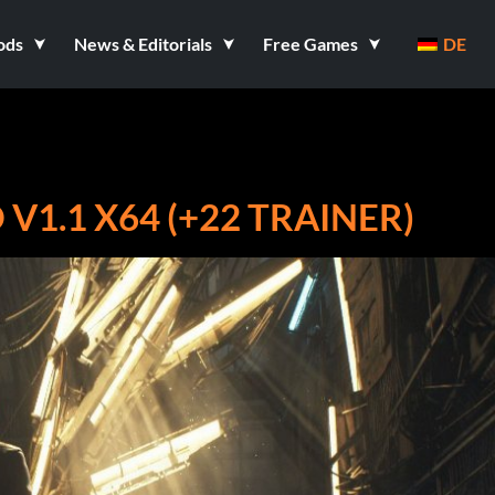
ods
News & Editorials
Free Games
DE
V1.1 X64 (+22 TRAINER)