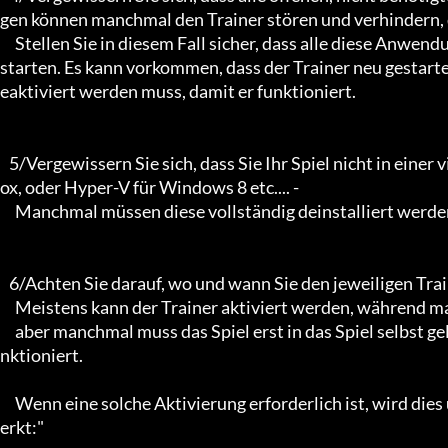
gen können manchmal den Trainer stören und verhindern, das
     Stellen Sie in diesem Fall sicher, dass alle diese Anwendungen geschlossen sind, bevor Sie das Spiel und den Trainer 
starten. Es kann vorkommen, dass der Trainer neu gestarte
eaktiviert werden muss, damit er funktioniert.

   5/Vergewissern Sie sich, dass Sie Ihr Spiel nicht in einer virtuellen Umgebung laufen lassen: Z.B. Sandboxie, Virtualb
ox, oder Hyper-V für Windows 8 etc.... -

     Manchmal müssen diese vollständig deinstalliert werden, damit die Trainer funktionieren.

   6/Achten Sie darauf, wo und wann Sie den jeweiligen Trainer aktivieren.

     Meistens kann der Trainer aktiviert werden, während man sich im Spielmenü befindet und danach im Spiel,

     aber manchmal muss das Spiel erst in das Spiel selbst geladen werden, bevor er aktiviert werden kann und richtig fu
nktioniert.

     Wenn eine solche Aktivierung erforderlich ist, wird dies unter "Hinweise zur Aktivierung bestimmter Trainer" verm
erkt:"
