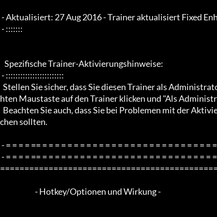
 - Aktualisiert: 27 Aug 2016 - Trainer aktualisiert Fixed Enhanced

 - :::::::

   Spezifische Trainer-Aktivierungshinweise:

 - ::::::::::::::::::::::::

  Stellen Sie sicher, dass Sie diesen Trainer als Administrator im Administratormodus ausführen, indem Sie mit der rec
hten Maustaste auf den Trainer klicken und "Als Administr
  Beachten Sie auch, dass Sie bei Problemen mit der Aktivierung des Trainers Ihren PC neu starten und es erneut versu
chen sollten.

 - = = = = == = = = = = = = = = = = = = = = = = = = = = = = = = = = = = = = = -

 - = = = = == = = = = = = = = = = = = = = = = = = = = = = = = = = = = = = = = - -

=============================================
                        - Hotkey/Optionen und Wirkung -
