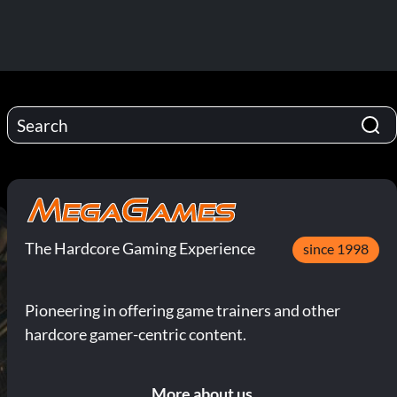
The Hardcore Gaming Experience
since 1998
Pioneering in offering game trainers and other
hardcore gamer-centric content.
More about us