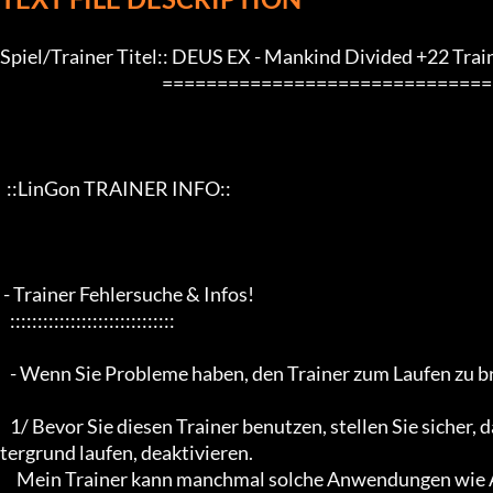
Spiel/Trainer Titel:: DEUS EX - Mankind Divided +22 Train
                                                 ==================================================================

  ::LinGon TRAINER INFO::

 - Trainer Fehlersuche & Infos!

   ::::::::::::::::::::::::::::::

   - Wenn Sie Probleme haben, den Trainer zum Laufen zu bringen, lesen Sie bitte zuerst die folgenden Informationen -

   1/ Bevor Sie diesen Trainer benutzen, stellen Sie sicher, dass Sie alle Firewalls oder Antiviren-Programme, die im Hin
tergrund laufen, deaktivieren.

     Mein Trainer kann manchmal solche Anwendungen wie Antivirus-Programme und Malware-Programme alarmiere