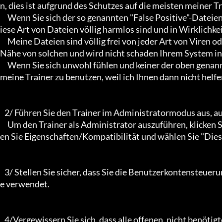
n, dies ist aufgrund des Schutzes auf die meisten meiner T
     Wenn Sie sich der so genannten "False Positive"-Dateien nicht bewusst sind, dann wissen Sie vielleicht nicht, dass d
iese Art von Dateien völlig harmlos sind und in Wirklichkei
     Meine Dateien sind völlig frei von jeder Art von Viren oder Mallware und dergleichen, sie waren nicht einmal in der 
Nähe von solchen und wird nicht schaden Ihrem System in 
     Wenn Sie sich unwohl fühlen und keiner der oben genannten Informationen vertrauen, dann vermeiden Sie es bitte, 
meine Trainer zu benutzen, weil ich Ihnen dann nicht helfen
   2/ Führen Sie den Trainer im Administratormodus aus, auch wenn Sie als Administrator angemeldet sind.

     Um den Trainer als Administrator auszuführen, klicken Sie mit der rechten Maustaste auf die Trainerdatei und wähl
en Sie Eigenschaften/Kompatibilität und wählen Sie "Dies
   3/ Stellen Sie sicher, dass Sie die Benutzerkontensteuerung von Windows deaktivieren, falls Ihr Betriebssystem dies
e verwendet.

   4/Vergewissern Sie sich, dass alle offenen, nicht benötigten Anwendungen geschlossen sind. Hintergrundanwendun