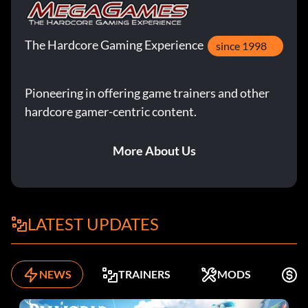
The Hardcore Gaming Experience
since 1998
Pioneering in offering game trainers and other
hardcore gamer-centric content.
More About Us
LATEST UPDATES
NEWS
TRAINERS
MODS
K