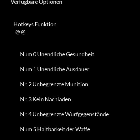
      Verfügbare Optionen

         Hotkeys Funktion

           @ @

                Num 0 Unendliche Gesundheit

                Num 1 Unendliche Ausdauer

                Nr. 2 Unbegrenzte Munition

                Nr. 3 Kein Nachladen

                Nr. 4 Unbegrenzte Wurfgegenstände

                Num 5 Haltbarkeit der Waffe
