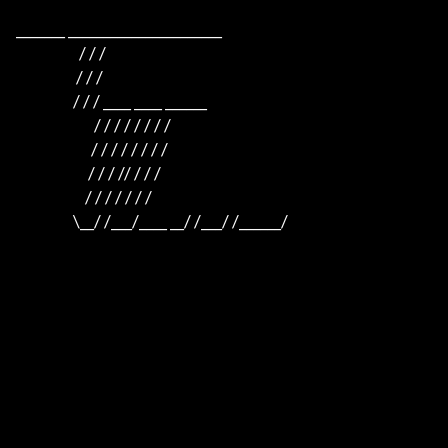
_______ ______________________

                     / / /

                    / / /

                   / / / ____ ____ ______

                          / / / / / / / /

                         / / / / / / / /

                        / / / // / / /

                       / / / / / / /

                   \__/ /___/____ __/ /___/ /______/
