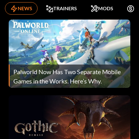
NEWS
TRAINERS
MODS
K
Palworld Now Has Two Separate Mobile
Games in the Works. Here’s Why.