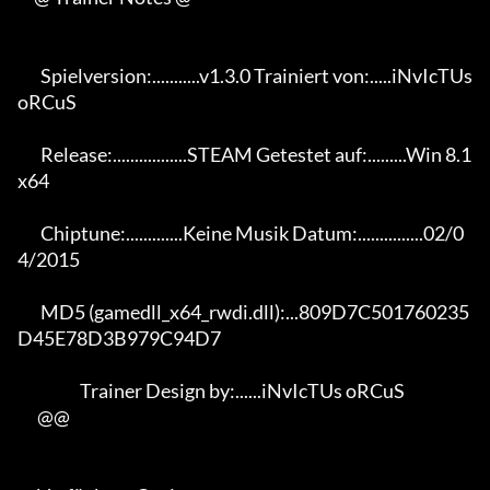
       Spielversion:...........v1.3.0 Trainiert von:.....iNvIcTUs 
oRCuS

       Release:.................STEAM Getestet auf:.........Win 8.1 
x64

       Chiptune:.............Keine Musik Datum:...............02/0
4/2015

       MD5 (gamedll_x64_rwdi.dll):...809D7C501760235
D45E78D3B979C94D7

                   Trainer Design by:......iNvIcTUs oRCuS

      @@
