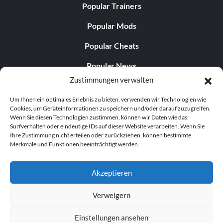
Popular Trainers
Popular Mods
Popular Cheats
Popular News
Zustimmungen verwalten
Popular Editorials
Um Ihnen ein optimales Erlebnis zu bieten, verwenden wir Technologien wie
Popular Free Games
Cookies, um Geräteinformationen zu speichern und/oder darauf zuzugreifen.
Wenn Sie diesen Technologien zustimmen, können wir Daten wie das
LATEST UPDATES
Surfverhalten oder eindeutige IDs auf dieser Website verarbeiten. Wenn Sie
Ihre Zustimmung nicht erteilen oder zurückziehen, können bestimmte
Merkmale und Funktionen beeinträchtigt werden.
Palworld Now Has Two Separate Mobile...
Akzeptieren
Verweigern
© 1998–2026 MegaGames.com All rights reserved
Einstellungen ansehen