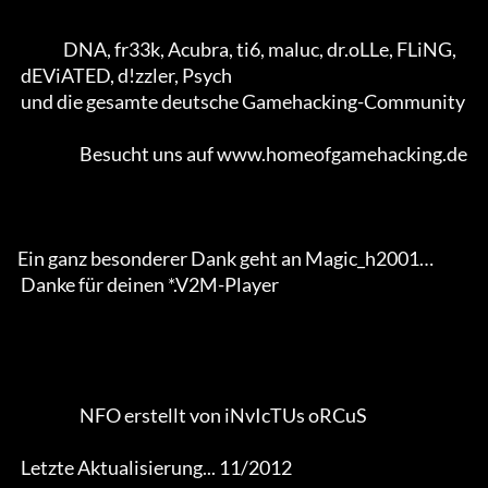
              DNA, fr33k, Acubra, ti6, maluc, dr.oLLe, FLiNG, 

 dEViATED, d!zzler, Psych 

 und die gesamte deutsche Gamehacking-Community           

                   Besucht uns auf www.homeofgamehacking.de

Ein ganz besonderer Dank geht an Magic_h2001… 

 Danke für deinen *.V2M-Player                  

                   NFO erstellt von iNvIcTUs oRCuS 

 Letzte Aktualisierung... 11/2012