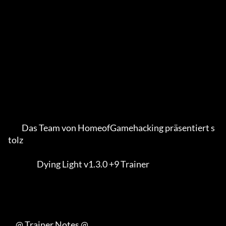
         Das Team von HomeofGamehacking präsentiert s
tolz

                   Dying Light v1.3.0 +9 Trainer

     @ Trainer Notes @
