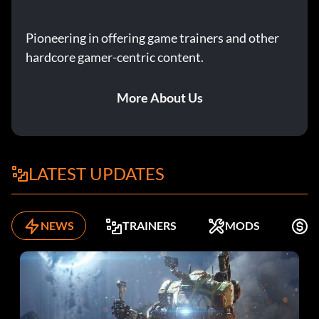
Pioneering in offering game trainers and other
hardcore gamer-centric content.
More About Us
LATEST UPDATES
NEWS
TRAINERS
MODS
K