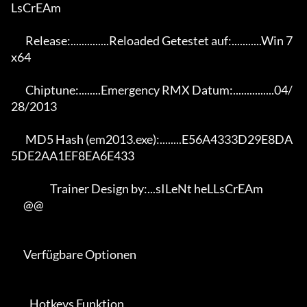
LsCrEAm

       Release:..............Reloaded Getestet auf:...........Win 7 
x64

       Chiptune:........Emergency RMX Datum:...............04/
28/2013

       MD5 Hash (em2013.exe):........E56A4333D29E8DA
5DE2AA1EF8EA6E433

                   Trainer Design by:...sILeNt heLLsCrEAm

      @@

      Verfügbare Optionen

         Hotkeys Funktion
