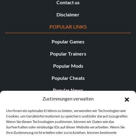
Contact us
Disclaimer
POPULAR LINKS
Popular Games
Popular Trainers
Popular Mods
Popular Cheats
Popular News
Zustimmungen verwalten
Popular Editorials
Um Ihnen ein optimales Erlebnis zu bieten, verwenden wir Technologien wie
Popular Free Games
Cookies, um Geräteinformationen zu speichern und/oder darauf zuzugreifen.
Wenn Sie diesen Technologien zustimmen, können wir Daten wie das
LATEST UPDATES
Surfverhalten oder eindeutige IDs auf dieser Website verarbeiten. Wenn Sie
Ihre Zustimmung nicht erteilen oder zurückziehen, können bestimmte