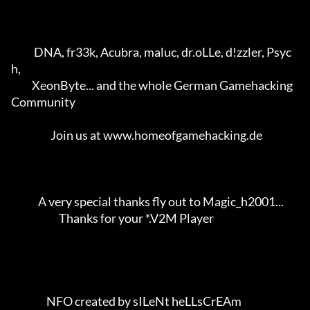
           DNA, fr33k, Acubra, maluc, dr.oLLe, d!zzler, Psyc
h,       

          XeonByte... and the whole German Gamehacking 
Community     

                   Join us at www.homeofgamehacking.de               

             A very special thanks fly out to Magic_h2001...         

                       Thanks for your *.V2M Player                  

                 NFO created by sILeNt heLLsCrEAm            
