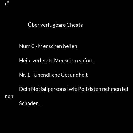
r".           

                          Über verfügbare Cheats

                Num 0 - Menschen heilen

                Heile verletzte Menschen sofort...

                Nr. 1 - Unendliche Gesundheit

                Dein Notfallpersonal wie Polizisten nehmen kei
nen

                Schaden...                                            
