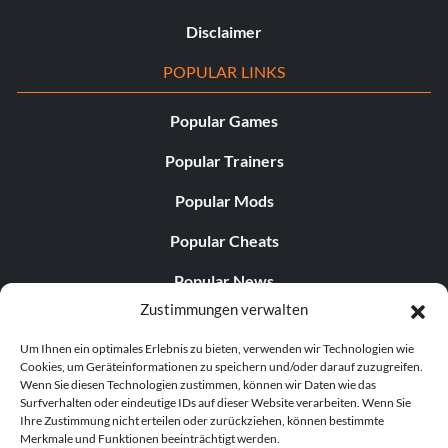
Disclaimer
POPULAR LINKS
Popular Games
Popular Trainers
Popular Mods
Popular Cheats
Popular News
Zustimmungen verwalten
Popular Editorials
Um Ihnen ein optimales Erlebnis zu bieten, verwenden wir Technologien wie
Popular Free Games
Cookies, um Geräteinformationen zu speichern und/oder darauf zuzugreifen.
Wenn Sie diesen Technologien zustimmen, können wir Daten wie das
LATEST UPDATES
Surfverhalten oder eindeutige IDs auf dieser Website verarbeiten. Wenn Sie
Ihre Zustimmung nicht erteilen oder zurückziehen, können bestimmte
Merkmale und Funktionen beeinträchtigt werden.