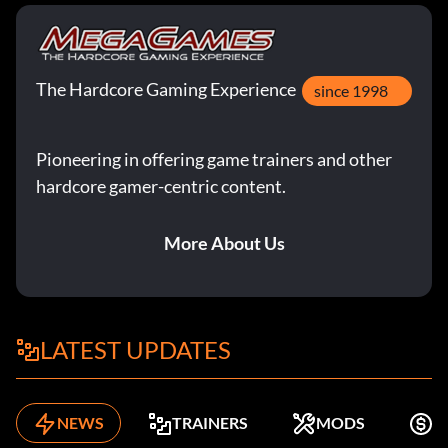
The Hardcore Gaming Experience
since 1998
Pioneering in offering game trainers and other
hardcore gamer-centric content.
More About Us
LATEST UPDATES
NEWS
TRAINERS
MODS
K