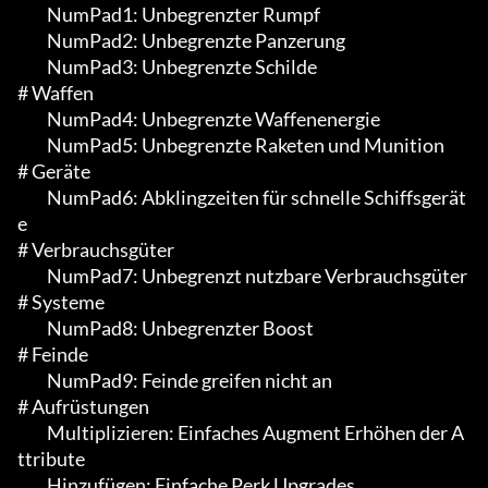
	 NumPad1: Unbegrenzter Rumpf

	 NumPad2: Unbegrenzte Panzerung

	 NumPad3: Unbegrenzte Schilde

# Waffen

	 NumPad4: Unbegrenzte Waffenenergie

	 NumPad5: Unbegrenzte Raketen und Munition

# Geräte

	 NumPad6: Abklingzeiten für schnelle Schiffsgerät
e

# Verbrauchsgüter

	 NumPad7: Unbegrenzt nutzbare Verbrauchsgüter

# Systeme

	 NumPad8: Unbegrenzter Boost

# Feinde

	 NumPad9: Feinde greifen nicht an

# Aufrüstungen

	 Multiplizieren: Einfaches Augment Erhöhen der A
ttribute

	 Hinzufügen: Einfache Perk Upgrades
