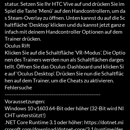
statur. Setzen Sie Ihr HTC Vive auf und drücken Sie im 
Spiel die Taste 'Menü' auf den Handcontrollern, um da
s Steam-Overlay zu öffnen. Unten kannst du auf die Sc
haltfläche 'Desktop' klicken und du kannst jetzt ganz e
infach mit deinem Handcontroller Optionen auf dem 
Trainer drücken.

Oculus Rift

Klicken Sie auf die Schaltfläche 'VR-Modus'. Die Optio
nen des Trainers werden nun als Schaltflächen darges
tellt. Öffnen Sie das Oculus-Dashboard und klicken Si
e auf 'Oculus Desktop'. Drücken Sie nun die Schaltfläc
hen auf dem Trainer, um die Cheats zu aktivieren.

Fehlersuche

-------------------------------------------------------

Voraussetzungen:

Windows 10 v1603 64-Bit oder höher (32-Bit wird NI
CHT unterstützt!)

.NET Core Runtime 3.1 oder höher: https://dotnet.mi
crosoft.com/download/dotnet-core/3.1/runtime/des