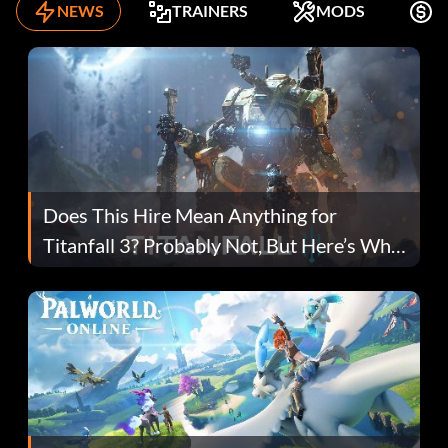
NEWS
TRAINERS
MODS
K
Does This Hire Mean Anything for
Titanfall 3? Probably Not, But Here’s Why
Fans Are Hopeful