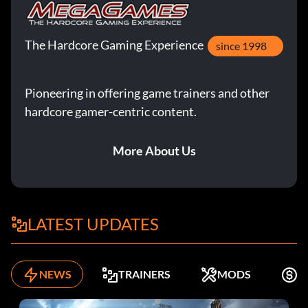
The Hardcore Gaming Experience
since 1998
Pioneering in offering game trainers and other
hardcore gamer-centric content.
More About Us
LATEST UPDATES
NEWS
TRAINERS
MODS
K