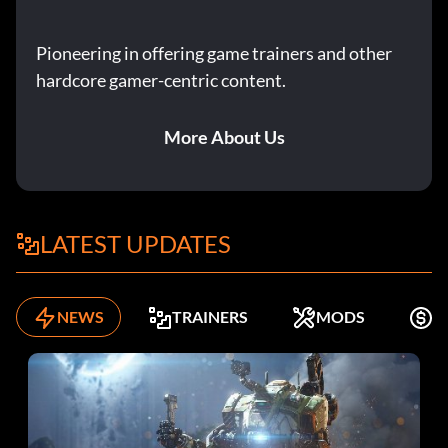
Pioneering in offering game trainers and other
hardcore gamer-centric content.
More About Us
LATEST UPDATES
NEWS
TRAINERS
MODS
K