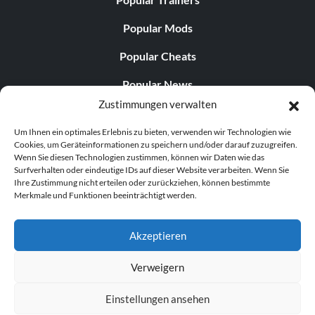
Popular Mods
Popular Cheats
Popular News
Zustimmungen verwalten
Popular Editorials
Um Ihnen ein optimales Erlebnis zu bieten, verwenden wir Technologien wie
Popular Free Games
Cookies, um Geräteinformationen zu speichern und/oder darauf zuzugreifen.
Wenn Sie diesen Technologien zustimmen, können wir Daten wie das
LATEST UPDATES
Surfverhalten oder eindeutige IDs auf dieser Website verarbeiten. Wenn Sie
Ihre Zustimmung nicht erteilen oder zurückziehen, können bestimmte
Merkmale und Funktionen beeinträchtigt werden.
Does This Hire Mean Anything for Tit...
Akzeptieren
Verweigern
© 1998–2026 MegaGames.com All rights reserved
Einstellungen ansehen
Privacy Policy
Terms of Service
Manage Cookie