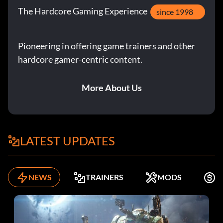
The Hardcore Gaming Experience
since 1998
Pioneering in offering game trainers and other
hardcore gamer-centric content.
More About Us
LATEST UPDATES
NEWS
TRAINERS
MODS
K