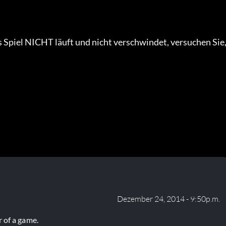
 Spiel NICHT läuft und nicht verschwindet, versuchen Sie,
Dezember 24, 2014 - 9:50p.m.
 of a game.