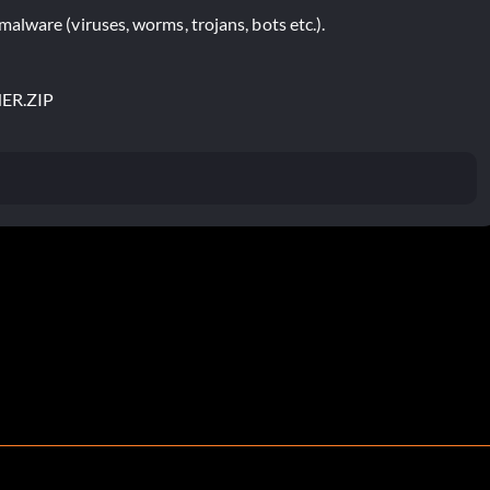
lware (viruses, worms, trojans, bots etc.).
NER.ZIP