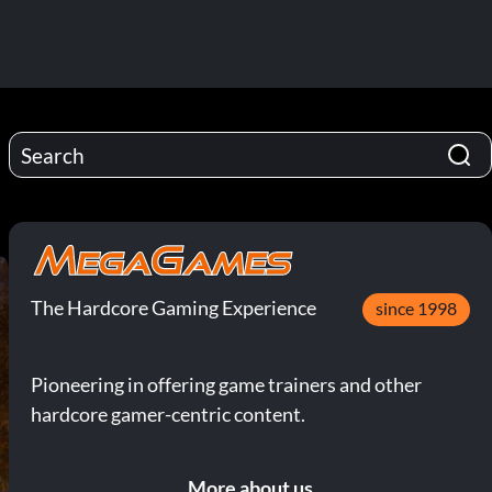
The Hardcore Gaming Experience
since 1998
Pioneering in offering game trainers and other
hardcore gamer-centric content.
More about us