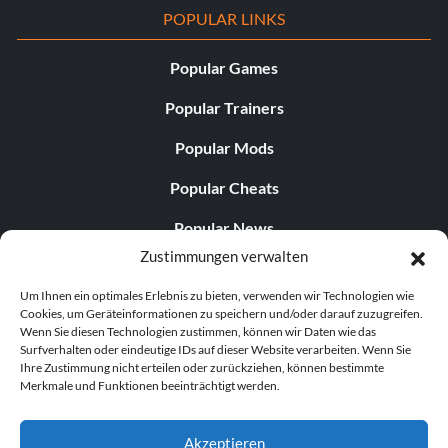
POPULAR LINKS
Popular Games
Popular Trainers
Popular Mods
Popular Cheats
Popular News
Zustimmungen verwalten
Popular Editorials
Um Ihnen ein optimales Erlebnis zu bieten, verwenden wir Technologien wie
Popular Free Games
Cookies, um Geräteinformationen zu speichern und/oder darauf zuzugreifen.
Wenn Sie diesen Technologien zustimmen, können wir Daten wie das
LATEST UPDATES
Surfverhalten oder eindeutige IDs auf dieser Website verarbeiten. Wenn Sie
Ihre Zustimmung nicht erteilen oder zurückziehen, können bestimmte
Merkmale und Funktionen beeinträchtigt werden.
Gothic 1 Remake Players Get a Long L...
Akzeptieren