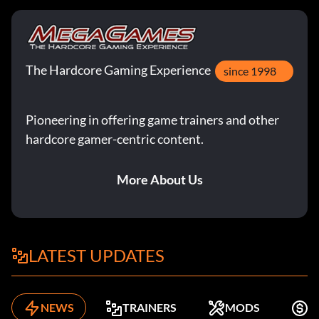
The Hardcore Gaming Experience
since 1998
Pioneering in offering game trainers and other
hardcore gamer-centric content.
More About Us
LATEST UPDATES
NEWS
TRAINERS
MODS
K