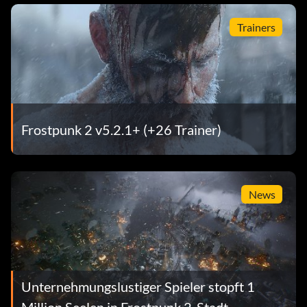
Trainers
Frostpunk 2 v5.2.1+ (+26 Trainer)
News
Unternehmungslustiger Spieler stopft 1
Million Seelen in Frostpunk 2-Stadt