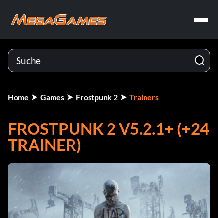
Home
Games
Frostpunk 2
Trainers
FROSTPUNK 2 V5.2.1+ (+24
TRAINER)