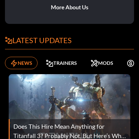
More About Us
LATEST UPDATES
NEWS
TRAINERS
MODS
K
Does This Hire Mean Anything for
Titanfall 3? Probably Not, But Here’s Why