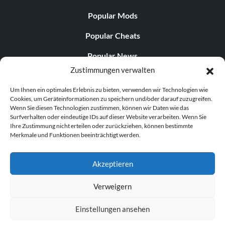
Popular Mods
Popular Cheats
Popular News
Zustimmungen verwalten
Popular Editorials
Um Ihnen ein optimales Erlebnis zu bieten, verwenden wir Technologien wie
Popular Free Games
Cookies, um Geräteinformationen zu speichern und/oder darauf zuzugreifen.
Wenn Sie diesen Technologien zustimmen, können wir Daten wie das
LATEST UPDATES
Surfverhalten oder eindeutige IDs auf dieser Website verarbeiten. Wenn Sie
Ihre Zustimmung nicht erteilen oder zurückziehen, können bestimmte
Merkmale und Funktionen beeinträchtigt werden.
Does This Hire Mean Anything for Tit...
Akzeptieren
Verweigern
© 1998–2026 MegaGames.com All rights reserved
Einstellungen ansehen
Privacy Policy
Terms of Service
Manage Cookie