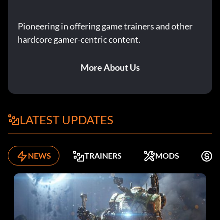
Pioneering in offering game trainers and other
hardcore gamer-centric content.
More About Us
LATEST UPDATES
NEWS
TRAINERS
MODS
K