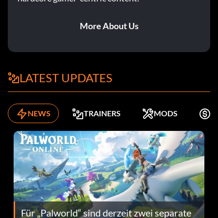
More About Us
LATEST UPDATES
NEWS
TRAINERS
MODS
K
Für „Palworld“ sind derzeit zwei separate