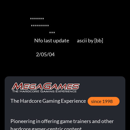
                             *******           

                              *********           

                                                   ***               

                                  Nfo last update         ascii by [bb]                  

                                    2/05/04
The Hardcore Gaming Experience
since 1998
Pioneering in offering game trainers and other
hardcore gamer-centric content.