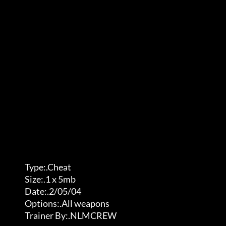
           Type:.Cheat                                                  

           Size:.1 x 5mb                                                   

           Date:.2/05/04                                                     

           Options:.All weapons                                             

           Trainer By:.NLMCREW                                              
