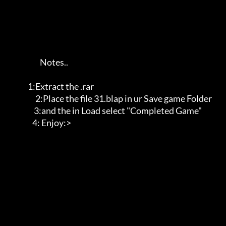
                     Notes..                                       

             1:Extract the .rar                                        

                  2:Place the file 31.blap in ur Save game Folder         

                 3:and the in Load select "Completed Game"              

                4: Enjoy:>                                                
