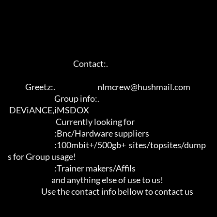
                                             Contact:.                      

            Greetz:.                             nlmcrew@hushmail.com                      

                                Group info:.          

 DEViANCE,iMSDOX                                                                   

                                 Currently looking for                                               

                                :Bnc/Hardware suppliers                                                

                                :100mbit+/500gb+  sites/topsites/dump
s for Group usage!                                                

                                :Trainer makers/Affils                                                

                              and anything else of use to us!                                                

                       Use the contact info bellow to contact us                                                
