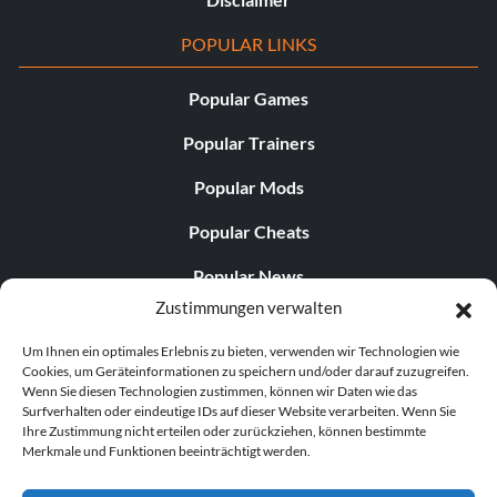
POPULAR LINKS
Popular Games
Popular Trainers
Popular Mods
Popular Cheats
Popular News
Zustimmungen verwalten
Popular Editorials
Um Ihnen ein optimales Erlebnis zu bieten, verwenden wir Technologien wie
Popular Free Games
Cookies, um Geräteinformationen zu speichern und/oder darauf zuzugreifen.
Wenn Sie diesen Technologien zustimmen, können wir Daten wie das
LATEST UPDATES
Surfverhalten oder eindeutige IDs auf dieser Website verarbeiten. Wenn Sie
Ihre Zustimmung nicht erteilen oder zurückziehen, können bestimmte
Merkmale und Funktionen beeinträchtigt werden.
Palworld hat nun zwei separate mobile...